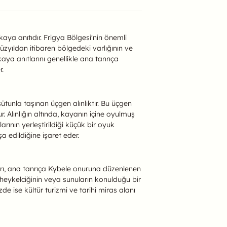
kaya anıtıdır. Frigya Bölgesi'nin önemli
yüzyıldan itibaren bölgedeki varlığının ve
p kaya anıtlarını genellikle ana tanrıça
r.
sütunla taşınan üçgen alınlıktır. Bu üçgen
. Alınlığın altında, kayanın içine oyulmuş
ının yerleştirildiği küçük bir oyuk
a edildiğine işaret eder.
nıtları, ana tanrıça Kybele onuruna düzenlenen
lt heykelciğinin veya sunuların konulduğu bir
de ise kültür turizmi ve tarihi miras alanı