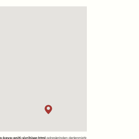
g-kaya-aniti-sivrihisar.html
adreslerinden derlenmiştir.