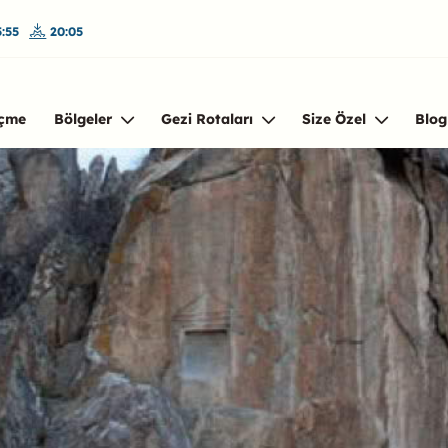
:55
20:05
çme
Bölgeler
Gezi Rotaları
Size Özel
Blog