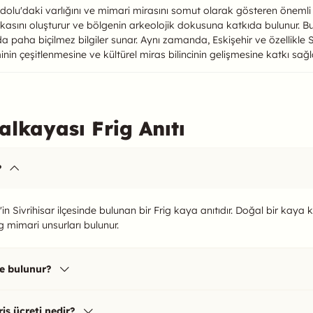
dolu'daki varlığını ve mimari mirasını somut olarak gösteren önemli bir
lkasını oluşturur ve bölgenin arkeolojik dokusuna katkıda bulunur. Bu tü
da paha biçilmez bilgiler sunar. Aynı zamanda, Eskişehir ve özellikle S
nin çeşitlenmesine ve kültürel miras bilincinin gelişmesine katkı sağ
lkayası Frig Anıtı
?
'in Sivrihisar ilçesinde bulunan bir Frig kaya anıtıdır. Doğal bir kaya 
ig mimari unsurları bulunur.
de bulunur?
iş ücreti nedir?