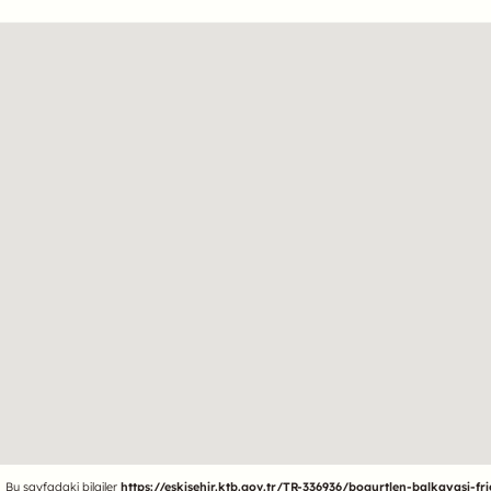
Bu sayfadaki bilgiler
https://eskisehir.ktb.gov.tr/TR-336936/bogurtlen-balkayasi-fri