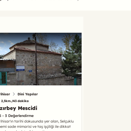
rihisar
Dini Yapılar
2,5km./43 dakika
zırbey Mescidi
5 - 3 Değerlendirme
rihisar'ın tarihi dokusunda yer alan, Selçuklu
emi sade mimarisi ve taş işçiliği ile dikkat