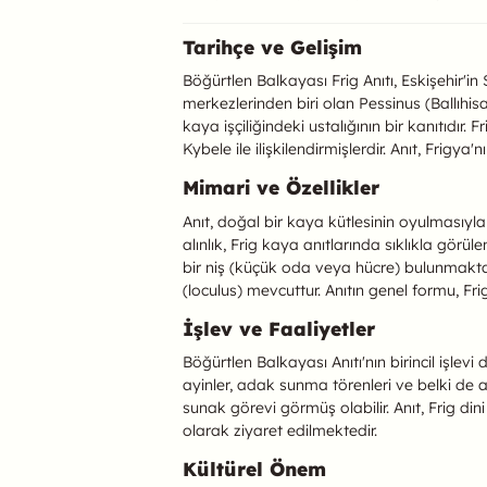
Böğürtlen Balkayas
Tarihçe ve Gelişim
Böğürtlen Balkayası Frig Anıtı, Eskişehir'in
merkezlerinden biri olan Pessinus (Ballıhisa
kaya işçiliğindeki ustalığının bir kanıtıdır. 
Kybele ile ilişkilendirmişlerdir. Anıt, Frigy
Mimari ve Özellikler
Anıt, doğal bir kaya kütlesinin oyulmasıyla 
alınlık, Frig kaya anıtlarında sıklıkla gör
bir niş (küçük oda veya hücre) bulunmaktad
(loculus) mevcuttur. Anıtın genel formu, Fri
İşlev ve Faaliyetler
Böğürtlen Balkayası Anıtı'nın birincil işlevi
ayinler, adak sunma törenleri ve belki de an
sunak görevi görmüş olabilir. Anıt, Frig din
olarak ziyaret edilmektedir.
Kültürel Önem