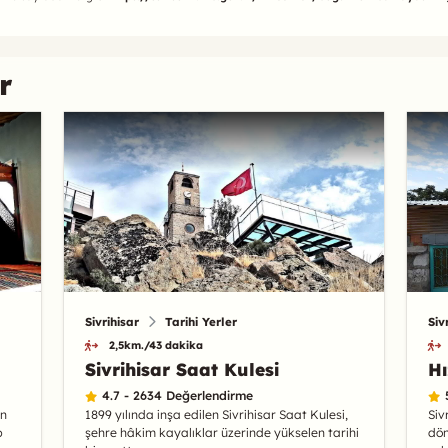
r
Sivrihisar
Tarihi Yerler
Siv
2,5km./43 dakika
Sivrihisar Saat Kulesi
Hı
4.7 - 2634 Değerlendirme
an
1899 yılında inşa edilen Sivrihisar Saat Kulesi,
Siv
p
şehre hâkim kayalıklar üzerinde yükselen tarihi
dön