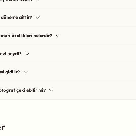
 döneme aittir?
mari özellikleri nelerdir?
levi neydi?
l gidilir?
toğraf çekilebilir mi?
er