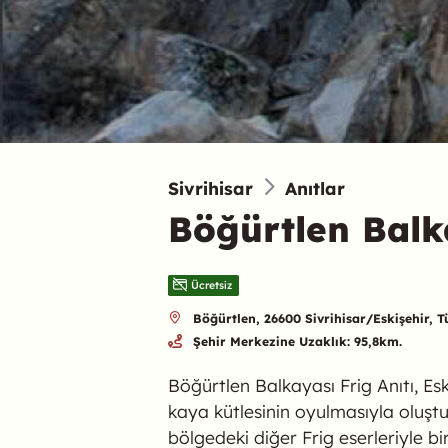
Sivrihisar
Anıtlar
Böğürtlen Balka
Ücretsiz
Böğürtlen, 26600 Sivrihisar/Eskişehir, T
Şehir Merkezine Uzaklık: 95,8km.
Böğürtlen Balkayası Frig Anıtı, Eski
kaya kütlesinin oyulmasıyla oluştur
bölgedeki diğer Frig eserleriyle bi