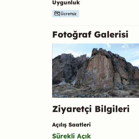
Uygunluk
Bu mekanın öne çıkan özelliklerini aşağıda b
Ücretsiz
Fotoğraf Galerisi
Ziyaretçi Bilgileri
Açılış Saatleri
Sürekli Açık