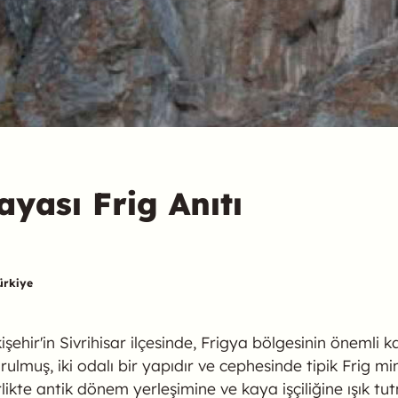
yası Frig Anıtı
ürkiye
şehir'in Sivrihisar ilçesinde, Frigya bölgesinin önemli k
ulmuş, iki odalı bir yapıdır ve cephesinde tipik Frig mim
rlikte antik dönem yerleşimine ve kaya işçiliğine ışık tu