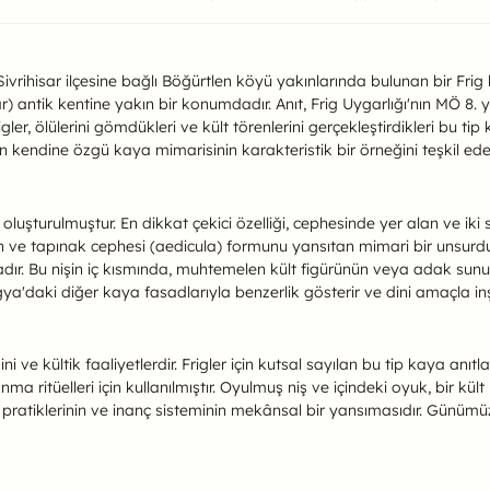
ı Frig Anıtı Hakkında
 Sivrihisar ilçesine bağlı Böğürtlen köyü yakınlarında bulunan bir Frig 
r) antik kentine yakın bir konumdadır. Anıt, Frig Uygarlığı'nın MÖ 8. 
Frigler, ölülerini gömdükleri ve kült törenlerini gerçekleştirdikleri bu ti
a'nın kendine özgü kaya mimarisinin karakteristik bir örneğini teşkil ede
oluşturulmuştur. En dikkat çekici özelliği, cephesinde yer alan ve iki 
ülen ve tapınak cephesi (aedicula) formunu yansıtan mimari bir unsurdur
ır. Bu nişin iç kısmında, muhtemelen kült figürünün veya adak sunular
gya'daki diğer kaya fasadlarıyla benzerlik gösterir ve dini amaçla inş
 dini ve kültik faaliyetlerdir. Frigler için kutsal sayılan bu tip kaya a
ma ritüelleri için kullanılmıştır. Oyulmuş niş ve içindeki oyuk, bir kü
i pratiklerinin ve inanç sisteminin mekânsal bir yansımasıdır. Günümüz