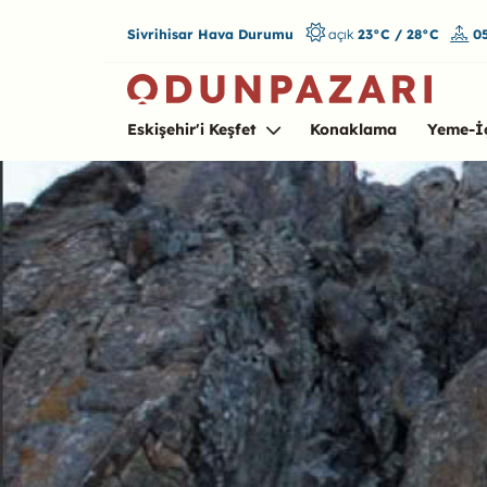
Sivrihisar Hava Durumu
açık
23°C / 28°C
05
Eskişehir'i Keşfet
Konaklama
Yeme-İ