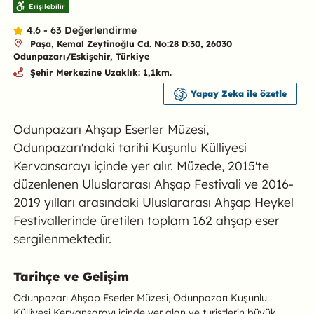
Erişilebilir
4.6 - 63 Değerlendirme
Paşa, Kemal Zeytinoğlu Cd. No:28 D:30, 26030
Odunpazarı/Eskişehir, Türkiye
Şehir Merkezine Uzaklık: 1,1km.
Yapay Zeka ile özetle
Odunpazarı Ahşap Eserler Müzesi,
Odunpazarı'ndaki tarihi Kuşunlu Külliyesi
Kervansarayı içinde yer alır. Müzede, 2015'te
düzenlenen Uluslararası Ahşap Festivali ve 2016-
2019 yılları arasındaki Uluslararası Ahşap Heykel
Festivallerinde üretilen toplam 162 ahşap eser
sergilenmektedir.
Odunpazarı Belediyesi Ahşap Eserle
Tarihçe ve Gelişim
Odunpazarı Ahşap Eserler Müzesi, Odunpazarı Kuşunlu
Külliyesi Kervansarayı içinde yer alan ve turistlerin büyük