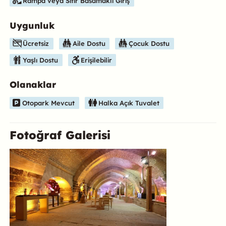
Rampa veya Sıfır Basamaklı Giriş
Uygunluk
Ücretsiz
Aile Dostu
Çocuk Dostu
Yaşlı Dostu
Erişilebilir
Olanaklar
Otopark Mevcut
Halka Açık Tuvalet
Fotoğraf Galerisi