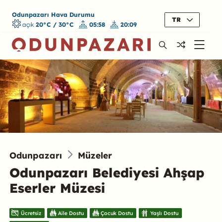
Odunpazarı Hava Durumu
TR
açık
20°C / 30°C
05:58
20:09
Odunpazarı
Müzeler
Odunpazarı Belediyesi Ahşap
Eserler Müzesi
Ücretsiz
Aile Dostu
Çocuk Dostu
Yaşlı Dostu