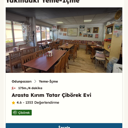
Yakındaki Yeme-İçme
Odunpazarı
Yeme-İçme
175m./4 dakika
Arasta Kırım Tatar Çibörek Evi
4.6 - 1353 Değerlendirme
Çibörek
İncele