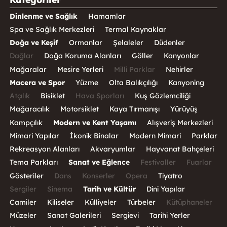
Dinlenme ve Sağlık
Hamamlar
Spa ve Sağlık Merkezleri
Termal Kaynaklar
Doğa ve Keşif
Ormanlar
Şelaleler
Düdenler
Dağlar
Doğa Koruma Alanları
Göller
Kanyonlar
Mağaralar
Mesire Yerleri
Milli Parklar
Nehirler
Macera ve Spor
Yüzme
Olta Balıkçılığı
Kanyoning
Atçılık
Bisiklet
Hava Sporları
Kuş Gözlemciliği
Mağaracılık
Motorsiklet
Kaya Tırmanışı
Yürüyüş
Kampçılık
Modern ve Kent Yaşamı
Alışveriş Merkezleri
Mimari Yapılar
İkonik Binalar
Modern Mimari
Parklar
Rekreasyon Alanları
Akvaryumlar
Hayvanat Bahçeleri
Tema Parkları
Sanat ve Eğlence
Festivaller
Fuarlar
Gösteriler
Dans
Konserler
Opera
Tiyatro
Sergiler
Sinema
Tarih ve Kültür
Dini Yapılar
Camiler
Kiliseler
Külliyeler
Türbeler
Kütüphaneler
Müzeler
Sanat Galerileri
Sergievi
Tarihi Yerler