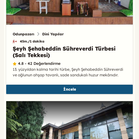
Odunpazarı
Dini Yapılar
45m./1 dakika
Şeyh Şehabeddin Sühreverdi Türbesi
(Salı Tekkesi)
4.8 - 42 Değerlendirme
13. yüzyıldan kalma tarihi türbe, Şeyh Şehabeddin Sühreverdi
ve oğlunun ahşap tavanlı, sade sandukalı huzur mekânıdır.
İncele