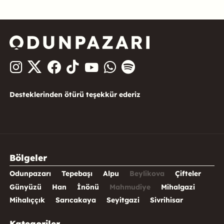
Desteklerinden ötürü teşekkür ederiz
Bölgeler
Odunpazarı
Tepebaşı
Alpu
Beylikova
Çifteler
Günyüzü
Han
İnönü
Mahmudiye
Mihalgazi
Mihalıççık
Sarıcakaya
Seyitgazi
Sivrihisar
Kategoriler