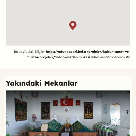
Referans
Bu sayfadaki bilgiler
https://odunpazari.bel.tr/projeler/kultur-sanat-ve-
turizm-projeleri/ahsap-eserler-muzesi
adreslerinden derlenmiştir.
Yakındaki Mekanlar