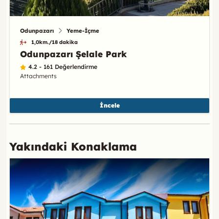
Odunpazarı
Yeme-İçme
1,0km./18 dakika
Odunpazarı Şelale Park
4.2 - 161 Değerlendirme
Attachments
İncele
Yakındaki Konaklama