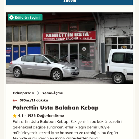
İncele
Editörün Seçimi
Odunpazarı
Yeme-İçme
590m./11 dakika
Fahrettin Usta Balaban Kebap
4.1 - 1936 Değerlendirme
Fahrettin Usta Balaban Kebap; Eskişehir’in bu köklü lezzetini
geleneksel çizgide sunarken, etleri kızgın demir ütüyle
mühürleyerek lezzeti içine hapseden ve ustalığını bu özgün
teknikle vurgulayan en ikonik adreslerden biridir.