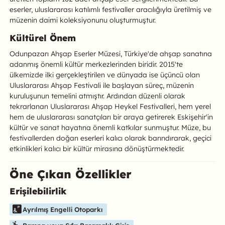
eserler, uluslararası katılımlı festivaller aracılığıyla üretilmiş ve
müzenin daimi koleksiyonunu oluşturmuştur.
Kültürel Önem
Odunpazarı Ahşap Eserler Müzesi, Türkiye'de ahşap sanatına
adanmış önemli kültür merkezlerinden biridir. 2015'te
ülkemizde ilki gerçekleştirilen ve dünyada ise üçüncü olan
Uluslararası Ahşap Festivali ile başlayan süreç, müzenin
kuruluşunun temelini atmıştır. Ardından düzenli olarak
tekrarlanan Uluslararası Ahşap Heykel Festivalleri, hem yerel
hem de uluslararası sanatçıları bir araya getirerek Eskişehir'in
kültür ve sanat hayatına önemli katkılar sunmuştur. Müze, bu
festivallerden doğan eserleri kalıcı olarak barındırarak, geçici
etkinlikleri kalıcı bir kültür mirasına dönüştürmektedir.
Öne Çıkan Özellikler
Erişilebilirlik
Bu mekanın öne çıkan özelliklerini aşağıda bulabilirsiniz.
Ayrılmış Engelli Otoparkı