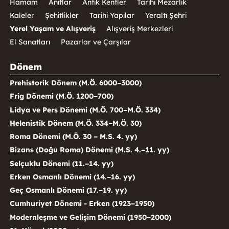
Hamam
Anıtlar
Antik Kentler
Tarihi Mezarlık
Kaleler
Şehitlikler
Tarihi Yapılar
Yeraltı Şehri
Yerel Yaşam ve Alışveriş
Alışveriş Merkezleri
El Sanatları
Pazarlar ve Çarşılar
Dönem
Prehistorik Dönem (M.Ö. 6000–3000)
Frig Dönemi (M.Ö. 1200–700)
Lidya ve Pers Dönemi (M.Ö. 700–M.Ö. 334)
Helenistik Dönem (M.Ö. 334–M.Ö. 30)
Roma Dönemi (M.Ö. 30 – M.S. 4. yy)
Bizans (Doğu Roma) Dönemi (M.S. 4.–11. yy)
Selçuklu Dönemi (11.–14. yy)
Erken Osmanlı Dönemi (14.–16. yy)
Geç Osmanlı Dönemi (17.–19. yy)
Cumhuriyet Dönemi - Erken (1923–1950)
Modernleşme ve Gelişim Dönemi (1950–2000)