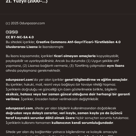
21. Yüzyıl (2000–...)
(c) 2025 Odunpazarı.com
CC BY-NC-SA 4.0
Bu sitedeki içerikler,
Creative Commons Atıf-GayriTicari-Türetilebilen 4.0
Uluslararası Lisansı
ile lisanslanmıştır.
Bu lisans kapsamında; içerikleri
ticari olmayan amaçlarla
kopyalayabilir,
paylaşabilir ve uyarlayabilirsiniz. Ancak bu durumda: (1) Uygun şekilde atıf
yapmanız, (2) Lisansa bağlantı vermeniz, (3) Türetilmiş çalışmaları
aynı lisans
altında paylaşmanız gerekmektedir.
odunpazari.com
’da yer alan içerikler
genel bilgilendirme ve eğitim amaçlıdır
.
Bu içerikler; hukuki, mali, resmî veya bağlayıcı bir tavsiye niteliği taşımaz.
İçeriklerin doğruluğu ve güncelliği için özen gösterilmekle birlikte, bilgilerin
eksiksiz, hatasız veya her zaman güncel olduğuna dair herhangi bir garanti
verilmez
. İçerikler, önceden haber verilmeksizin değiştirilebilir.
odunpazari.com
, sitede yer alan bilgilerin kullanılmasından doğabilecek
doğrudan veya dolaylı zararlar, veri kaybı, zaman kaybı ya da üçüncü
taraf kaynaklı sorunlar dâhil olmak üzere
hiçbir sonuçtan sorumlu tutulamaz.
İçeriklerin kullanımı tamamen
kullanıcının kendi sorumluluğundadır
.
Sitede yer alan dış bağlantılar yalnızca bilgilendirme ve kolaylık amacıyla