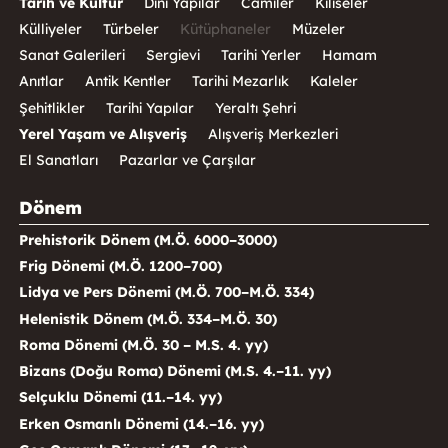
Tarih ve Kültür
Dini Yapılar
Camiler
Kiliseler
Külliyeler
Türbeler
Kütüphaneler
Müzeler
Sanat Galerileri
Sergievi
Tarihi Yerler
Hamam
Anıtlar
Antik Kentler
Tarihi Mezarlık
Kaleler
Şehitlikler
Tarihi Yapılar
Yeraltı Şehri
Yerel Yaşam ve Alışveriş
Alışveriş Merkezleri
El Sanatları
Pazarlar ve Çarşılar
Dönem
Prehistorik Dönem (M.Ö. 6000–3000)
Frig Dönemi (M.Ö. 1200–700)
Lidya ve Pers Dönemi (M.Ö. 700–M.Ö. 334)
Helenistik Dönem (M.Ö. 334–M.Ö. 30)
Roma Dönemi (M.Ö. 30 – M.S. 4. yy)
Bizans (Doğu Roma) Dönemi (M.S. 4.–11. yy)
Selçuklu Dönemi (11.–14. yy)
Erken Osmanlı Dönemi (14.–16. yy)