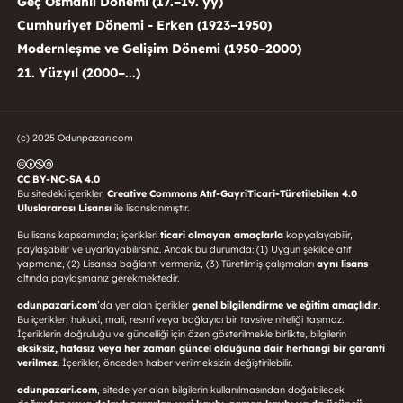
Geç Osmanlı Dönemi (17.–19. yy)
Cumhuriyet Dönemi - Erken (1923–1950)
Modernleşme ve Gelişim Dönemi (1950–2000)
21. Yüzyıl (2000–...)
(c) 2025 Odunpazarı.com
CC BY-NC-SA 4.0
Bu sitedeki içerikler,
Creative Commons Atıf-GayriTicari-Türetilebilen 4.0
Uluslararası Lisansı
ile lisanslanmıştır.
Bu lisans kapsamında; içerikleri
ticari olmayan amaçlarla
kopyalayabilir,
paylaşabilir ve uyarlayabilirsiniz. Ancak bu durumda: (1) Uygun şekilde atıf
yapmanız, (2) Lisansa bağlantı vermeniz, (3) Türetilmiş çalışmaları
aynı lisans
altında paylaşmanız gerekmektedir.
odunpazari.com
’da yer alan içerikler
genel bilgilendirme ve eğitim amaçlıdır
.
Bu içerikler; hukuki, mali, resmî veya bağlayıcı bir tavsiye niteliği taşımaz.
İçeriklerin doğruluğu ve güncelliği için özen gösterilmekle birlikte, bilgilerin
eksiksiz, hatasız veya her zaman güncel olduğuna dair herhangi bir garanti
verilmez
. İçerikler, önceden haber verilmeksizin değiştirilebilir.
odunpazari.com
, sitede yer alan bilgilerin kullanılmasından doğabilecek