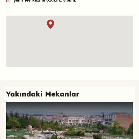
Şehir Merkezine Uzaklık: 8,6km.
Özet
Konum
Referans
Yakındaki Mekanlar