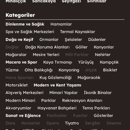
Mihalıççık
Sarıcakaya
Seyitgazi
Sivrihisar
Kategoriler
Dinlenme ve Sağlık
Hamamlar
Spa ve Sağlık Merkezleri
Termal Kaynaklar
Doğa ve Keşif
Ormanlar
Şelaleler
Düdenler
Dağlar
Doğa Koruma Alanları
Göller
Kanyonlar
Mağaralar
Mesire Yerleri
Milli Parklar
Nehirler
Macera ve Spor
Kaya Tırmanışı
Yürüyüş
Kampçılık
Yüzme
Olta Balıkçılığı
Kanyoning
Atçılık
Bisiklet
Hava Sporları
Kuş Gözlemciliği
Mağaracılık
Motorsiklet
Modern ve Kent Yaşamı
Alışveriş Merkezleri
Mimari Yapılar
İkonik Binalar
Modern Mimari
Parklar
Rekreasyon Alanları
Akvaryumlar
Hayvanat Bahçeleri
Tema Parkları
Sanat ve Eğlence
Festivaller
Fuarlar
Gösteriler
Dans
Konserler
Opera
Tiyatro
Sergiler
Sinema