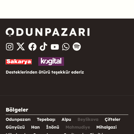
Desteklerinden ötürü teşekkür ederiz
Bölgeler
Odunpazarı
Tepebaşı
Alpu
Beylikova
Çifteler
Günyüzü
Han
İnönü
Mahmudiye
Mihalgazi