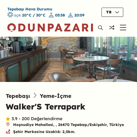
Tepebaşı Hava Durumu
TR
açık
20°C / 30°C
05:58
20:09
Tepebaşı
Yeme-İçme
Walker'S Terrapark
3.9 - 200 Değerlendirme
Hoşnudiye Mahallesi, , 26470 Tepebaşı/Eskişehir, Türkiye
Şehir Merkezine Uzaklık: 2,0km.