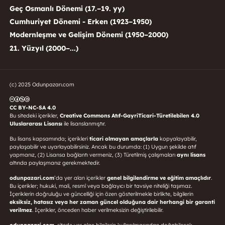
Geç Osmanlı Dönemi (17.–19. yy)
Cumhuriyet Dönemi - Erken (1923–1950)
Modernleşme ve Gelişim Dönemi (1950–2000)
21. Yüzyıl (2000–...)
(c) 2025 Odunpazarı.com
CC BY-NC-SA 4.0
Bu sitedeki içerikler,
Creative Commons Atıf-GayriTicari-Türetilebilen 4.0
Uluslararası Lisansı
ile lisanslanmıştır.
Bu lisans kapsamında; içerikleri
ticari olmayan amaçlarla
kopyalayabilir,
paylaşabilir ve uyarlayabilirsiniz. Ancak bu durumda: (1) Uygun şekilde atıf
yapmanız, (2) Lisansa bağlantı vermeniz, (3) Türetilmiş çalışmaları
aynı lisans
altında paylaşmanız gerekmektedir.
odunpazari.com
’da yer alan içerikler
genel bilgilendirme ve eğitim amaçlıdır
.
Bu içerikler; hukuki, mali, resmî veya bağlayıcı bir tavsiye niteliği taşımaz.
İçeriklerin doğruluğu ve güncelliği için özen gösterilmekle birlikte, bilgilerin
eksiksiz, hatasız veya her zaman güncel olduğuna dair herhangi bir garanti
verilmez
. İçerikler, önceden haber verilmeksizin değiştirilebilir.