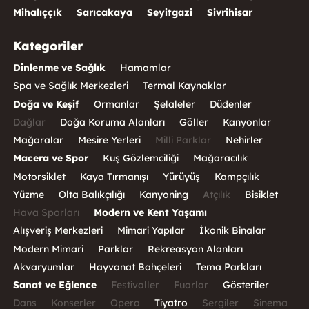
Mihalıççık
Sarıcakaya
Seyitgazi
Sivrihisar
Kategoriler
Dinlenme ve Sağlık
Hamamlar
Spa ve Sağlık Merkezleri
Termal Kaynaklar
Doğa ve Keşif
Ormanlar
Şelaleler
Düdenler
Dağlar
Doğa Koruma Alanları
Göller
Kanyonlar
Mağaralar
Mesire Yerleri
Milli Parklar
Nehirler
Macera ve Spor
Kuş Gözlemciliği
Mağaracılık
Motorsiklet
Kaya Tırmanışı
Yürüyüş
Kampçılık
Yüzme
Olta Balıkçılığı
Kanyoning
Atçılık
Bisiklet
Hava Sporları
Modern ve Kent Yaşamı
Alışveriş Merkezleri
Mimari Yapılar
İkonik Binalar
Modern Mimari
Parklar
Rekreasyon Alanları
Akvaryumlar
Hayvanat Bahçeleri
Tema Parkları
Sanat ve Eğlence
Festivaller
Fuarlar
Gösteriler
Dans
Konserler
Opera
Tiyatro
Sergiler
Sinema