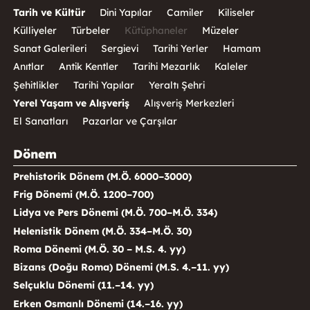
Tarih ve Kültür
Dini Yapılar
Camiler
Kiliseler
Külliyeler
Türbeler
Kütüphaneler
Müzeler
Sanat Galerileri
Sergievi
Tarihi Yerler
Hamam
Anıtlar
Antik Kentler
Tarihi Mezarlık
Kaleler
Şehitlikler
Tarihi Yapılar
Yeraltı Şehri
Yerel Yaşam ve Alışveriş
Alışveriş Merkezleri
El Sanatları
Pazarlar ve Çarşılar
Dönem
Prehistorik Dönem (M.Ö. 6000–3000)
Frig Dönemi (M.Ö. 1200–700)
Lidya ve Pers Dönemi (M.Ö. 700–M.Ö. 334)
Helenistik Dönem (M.Ö. 334–M.Ö. 30)
Roma Dönemi (M.Ö. 30 – M.S. 4. yy)
Bizans (Doğu Roma) Dönemi (M.S. 4.–11. yy)
Selçuklu Dönemi (11.–14. yy)
Erken Osmanlı Dönemi (14.–16. yy)