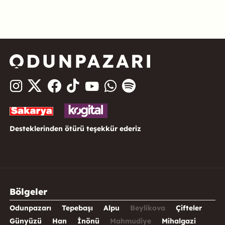
Desteklerinden ötürü teşekkür ederiz
Bölgeler
Odunpazarı
Tepebaşı
Alpu
Beylikova
Çifteler
Günyüzü
Han
İnönü
Mahmudiye
Mihalgazi