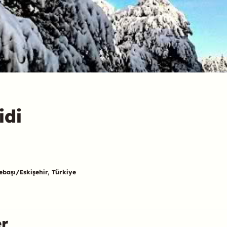
idi
başı/Eskişehir, Türkiye
er