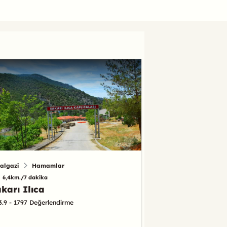
algazi
Hamamlar
6,4km./7 dakika
karı Ilıca
3.9 - 1797 Değerlendirme