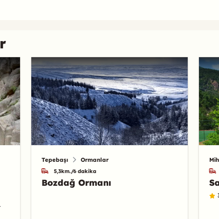
r
Tepebaşı
Ormanlar
Mih
5,3km./6 dakika
Bozdağ Ormanı
Sa
.