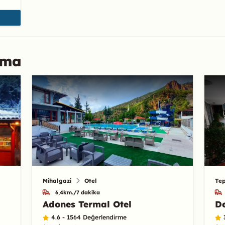
ama
Mihalgazi
Otel
Te
6,4km./7 dakika
Adones Termal Otel
De
4.6 - 1564 Değerlendirme