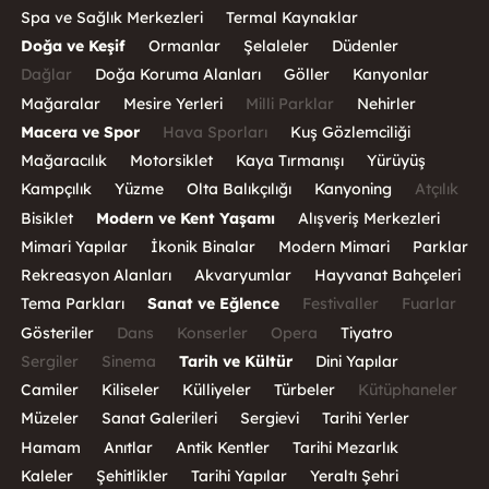
Spa ve Sağlık Merkezleri
Termal Kaynaklar
Doğa ve Keşif
Ormanlar
Şelaleler
Düdenler
Dağlar
Doğa Koruma Alanları
Göller
Kanyonlar
Mağaralar
Mesire Yerleri
Milli Parklar
Nehirler
Macera ve Spor
Hava Sporları
Kuş Gözlemciliği
Mağaracılık
Motorsiklet
Kaya Tırmanışı
Yürüyüş
Kampçılık
Yüzme
Olta Balıkçılığı
Kanyoning
Atçılık
Bisiklet
Modern ve Kent Yaşamı
Alışveriş Merkezleri
Mimari Yapılar
İkonik Binalar
Modern Mimari
Parklar
Rekreasyon Alanları
Akvaryumlar
Hayvanat Bahçeleri
Tema Parkları
Sanat ve Eğlence
Festivaller
Fuarlar
Gösteriler
Dans
Konserler
Opera
Tiyatro
Sergiler
Sinema
Tarih ve Kültür
Dini Yapılar
Camiler
Kiliseler
Külliyeler
Türbeler
Kütüphaneler
Müzeler
Sanat Galerileri
Sergievi
Tarihi Yerler
Hamam
Anıtlar
Antik Kentler
Tarihi Mezarlık
Kaleler
Şehitlikler
Tarihi Yapılar
Yeraltı Şehri