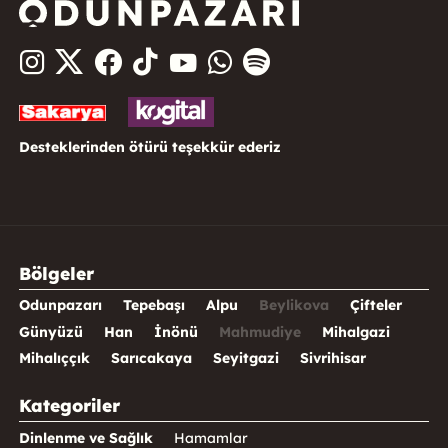
Desteklerinden ötürü teşekkür ederiz
Bölgeler
Odunpazarı
Tepebaşı
Alpu
Beylikova
Çifteler
Günyüzü
Han
İnönü
Mahmudiye
Mihalgazi
Mihalıççık
Sarıcakaya
Seyitgazi
Sivrihisar
Kategoriler
Dinlenme ve Sağlık
Hamamlar