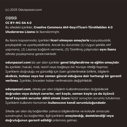
(c) 2025 Odunpazarı.com
CC BY-NC-SA 4.0
Bu sitedeki içerikler,
Creative Commons Atıf-GayriTicari-Türetilebilen 4.0
Uluslararası Lisansı
ile lisanslanmıştır.
Bu lisans kapsamında; içerikleri
ticari olmayan amaçlarla
kopyalayabilir,
paylaşabilir ve uyarlayabilirsiniz. Ancak bu durumda: (1) Uygun şekilde atıf
yapmanız, (2) Lisansa bağlantı vermeniz, (3) Türetilmiş çalışmaları
aynı lisans
altında paylaşmanız gerekmektedir.
odunpazari.com
’da yer alan içerikler
genel bilgilendirme ve eğitim amaçlıdır
.
Bu içerikler; hukuki, mali, resmî veya bağlayıcı bir tavsiye niteliği taşımaz.
İçeriklerin doğruluğu ve güncelliği için özen gösterilmekle birlikte, bilgilerin
eksiksiz, hatasız veya her zaman güncel olduğuna dair herhangi bir garanti
verilmez
. İçerikler, önceden haber verilmeksizin değiştirilebilir.
odunpazari.com
, sitede yer alan bilgilerin kullanılmasından doğabilecek
doğrudan veya dolaylı zararlar, veri kaybı, zaman kaybı ya da üçüncü
taraf kaynaklı sorunlar dâhil olmak üzere
hiçbir sonuçtan sorumlu tutulamaz.
İçeriklerin kullanımı tamamen
kullanıcının kendi sorumluluğundadır
.
Sitede yer alan dış bağlantılar yalnızca bilgilendirme ve kolaylık amacıyla
sunulmuştur; bu bağlantılar, ilgili içeriklerin
onaylandığı, desteklendiği veya
doğruluğunun garanti edildiği
anlamına gelmez.