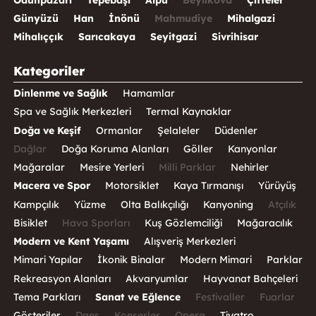
Günyüzü
Han
İnönü
Mahmudiye
Mihalgazi
Mihalıççık
Sarıcakaya
Seyitgazi
Sivrihisar
Kategoriler
Dinlenme ve Sağlık
Hamamlar
Spa ve Sağlık Merkezleri
Termal Kaynaklar
Doğa ve Keşif
Ormanlar
Şelaleler
Düdenler
Dağlar
Doğa Koruma Alanları
Göller
Kanyonlar
Mağaralar
Mesire Yerleri
Milli Parklar
Nehirler
Macera ve Spor
Motorsiklet
Kaya Tırmanışı
Yürüyüş
Kampçılık
Yüzme
Olta Balıkçılığı
Kanyoning
Atçılık
Bisiklet
Hava Sporları
Kuş Gözlemciliği
Mağaracılık
Modern ve Kent Yaşamı
Alışveriş Merkezleri
Mimari Yapılar
İkonik Binalar
Modern Mimari
Parklar
Rekreasyon Alanları
Akvaryumlar
Hayvanat Bahçeleri
Tema Parkları
Sanat ve Eğlence
Festivaller
Fuarlar
Gösteriler
Dans
Konserler
Opera
Tiyatro