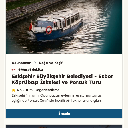
Odunpazarı
Doğa ve Keşif
490m./9 dakika
Eskişehir Büyükşehir Belediyesi - Esbot
Köprübaşı İskelesi ve Porsuk Turu
4.3 - 1059 Değerlendirme
Eskişehir'in tarihi Odunpazarı evlerinin eşsiz manzarası
eşliğinde Porsuk Çayı'nda keyifli bir tekne turuna çıkın.
İncele