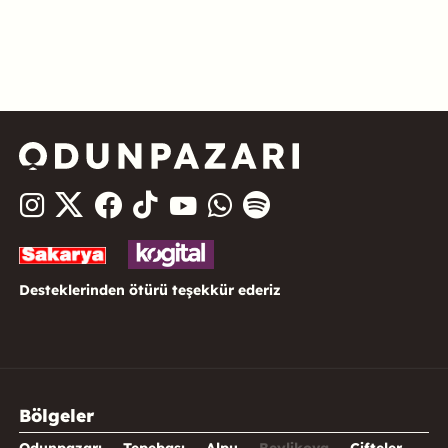
Desteklerinden ötürü teşekkür ederiz
Bölgeler
Odunpazarı
Tepebaşı
Alpu
Beylikova
Çifteler