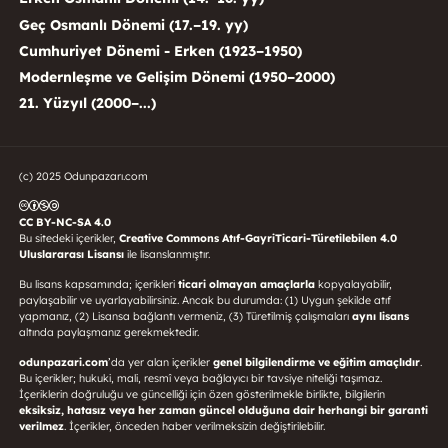
Geç Osmanlı Dönemi (17.–19. yy)
Cumhuriyet Dönemi - Erken (1923–1950)
Modernleşme ve Gelişim Dönemi (1950–2000)
21. Yüzyıl (2000–...)
(c) 2025 Odunpazarı.com
CC BY-NC-SA 4.0
Bu sitedeki içerikler,
Creative Commons Atıf-GayriTicari-Türetilebilen 4.0
Uluslararası Lisansı
ile lisanslanmıştır.
Bu lisans kapsamında; içerikleri
ticari olmayan amaçlarla
kopyalayabilir,
paylaşabilir ve uyarlayabilirsiniz. Ancak bu durumda: (1) Uygun şekilde atıf
yapmanız, (2) Lisansa bağlantı vermeniz, (3) Türetilmiş çalışmaları
aynı lisans
altında paylaşmanız gerekmektedir.
odunpazari.com
’da yer alan içerikler
genel bilgilendirme ve eğitim amaçlıdır
.
Bu içerikler; hukuki, mali, resmî veya bağlayıcı bir tavsiye niteliği taşımaz.
İçeriklerin doğruluğu ve güncelliği için özen gösterilmekle birlikte, bilgilerin
eksiksiz, hatasız veya her zaman güncel olduğuna dair herhangi bir garanti
verilmez
. İçerikler, önceden haber verilmeksizin değiştirilebilir.