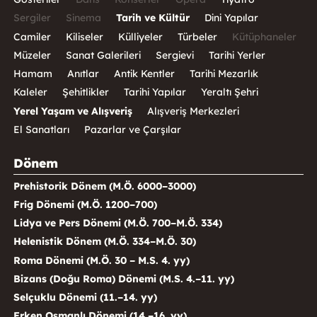
Sergiler
Sinema
Tarih ve Kültür
Dini Yapılar
Camiler
Kiliseler
Külliyeler
Türbeler
Kütüphaneler
Müzeler
Sanat Galerileri
Sergievi
Tarihi Yerler
Hamam
Anıtlar
Antik Kentler
Tarihi Mezarlık
Kaleler
Şehitlikler
Tarihi Yapılar
Yeraltı Şehri
Yerel Yaşam ve Alışveriş
Alışveriş Merkezleri
El Sanatları
Pazarlar ve Çarşılar
Dönem
Prehistorik Dönem (M.Ö. 6000–3000)
Frig Dönemi (M.Ö. 1200–700)
Lidya ve Pers Dönemi (M.Ö. 700–M.Ö. 334)
Helenistik Dönem (M.Ö. 334–M.Ö. 30)
Roma Dönemi (M.Ö. 30 – M.S. 4. yy)
Bizans (Doğu Roma) Dönemi (M.S. 4.–11. yy)
Selçuklu Dönemi (11.–14. yy)
Erken Osmanlı Dönemi (14.–16. yy)