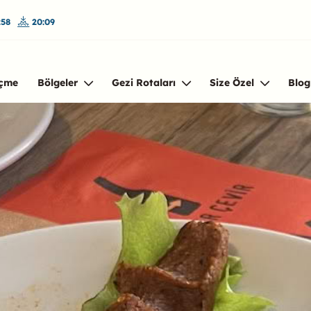
:58
20:09
çme
Bölgeler
Gezi Rotaları
Size Özel
Blog