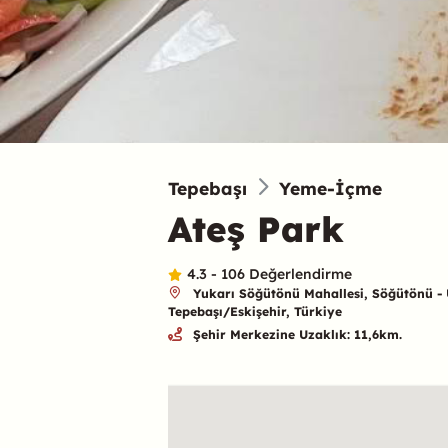
Tepebaşı
Yeme-İçme
Ateş Park
4.3 - 106 Değerlendirme
Yukarı Söğütönü Mahallesi, Söğütönü - 
Tepebaşı/Eskişehir, Türkiye
Şehir Merkezine Uzaklık: 11,6km.
Özet
Konum