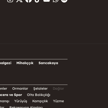
halgazi
Mihalıççık
Sarıcakaya
nler
Ormanlar
Şelaleler
Dağlar
cera ve Spor
Olta Balıkçılığı
manışı
Yürüyüş
Kampçılık
Yüzme
lar
Rekreasyon Alanları