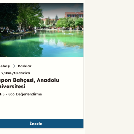
pebaşı
Parklar
9,1km./10 dakika
pon Bahçesi, Anadolu
iversitesi
4.5 - 863 Değerlendirme
İncele