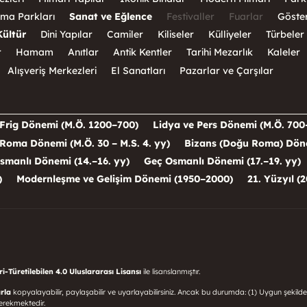
ma Parkları
Sanat ve Eğlence
Festivaller
Fuarlar
Göster
Kültür
Dini Yapılar
Camiler
Kiliseler
Külliyeler
Türbeler
r
Hamam
Anıtlar
Antik Kentler
Tarihi Mezarlık
Kaleler
Alışveriş Merkezleri
El Sanatları
Pazarlar ve Çarşılar
Frig Dönemi (M.Ö. 1200–700)
Lidya ve Pers Dönemi (M.Ö. 700
Roma Dönemi (M.Ö. 30 – M.S. 4. yy)
Bizans (Doğu Roma) Dönem
smanlı Dönemi (14.–16. yy)
Geç Osmanlı Dönemi (17.–19. yy)
)
Modernleşme ve Gelişim Dönemi (1950–2000)
21. Yüzyıl (2
-Türetilebilen 4.0 Uluslararası Lisansı
ile lisanslanmıştır.
rla
kopyalayabilir, paylaşabilir ve uyarlayabilirsiniz. Ancak bu durumda: (1) Uygun şekilde
erekmektedir.