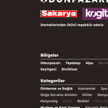
Desteklerinden ötürü teşekkür ederiz
Bölgeler
Odunpazarı
Tepebaşı
Alpu
Beyli
Seyitgazi
Sivrihisar
Kategoriler
Dinlenme ve Sağlık
Hamamlar
Spa 
Doğa Koruma Alanları
Göller
Kanyo
Kanyoning
Atçılık
Bisiklet
Hava Sp
Modern ve Kent Yaşamı
Alışveriş Merk