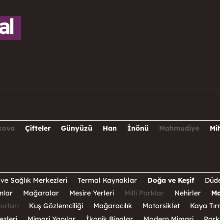
kova
Çifteler
Günyüzü
Han
İnönü
Mahmudiye
Mi
ve Sağlık Merkezleri
Termal Kaynaklar
Doğa ve Keşif
Düde
nlar
Mağaralar
Mesire Yerleri
Milli Parklar
Nehirler
Ma
orları
Kuş Gözlemciliği
Mağaracılık
Motorsiklet
Kaya Tır
ezleri
Mimari Yapılar
İkonik Binalar
Modern Mimari
Park