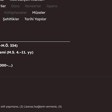
iler
Dans
Konserler
Opera
Kütüphaneler
Müzeler
Şehitlikler
Tarihi Yapılar
–M.Ö. 334)
i (M.S. 4.–11. yy)
000–...)
 atıf yapmanız, (2) Lisansa bağlantı vermeniz, (3)