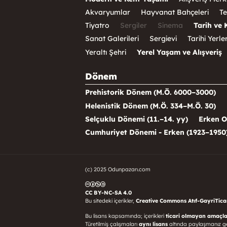
Akvaryumlar
Hayvanat Bahçeleri
Te
Tiyatro
Sergiler
Sinema
Tarih ve 
Sanat Galerileri
Sergievi
Tarihi Yerle
Yeraltı Şehri
Yerel Yaşam ve Alışveriş
Dönem
Prehistorik Dönem (M.Ö. 6000–3000)
Helenistik Dönem (M.Ö. 334–M.Ö. 30)
Selçuklu Dönemi (11.–14. yy)
Erken O
Cumhuriyet Dönemi - Erken (1923–1950
(c) 2025 Odunpazarı.com
CC BY-NC-SA 4.0
Bu sitedeki içerikler,
Creative Commons Atıf-GayriTicari
Bu lisans kapsamında; içerikleri
ticari olmayan amaçla
Türetilmiş çalışmaları
aynı lisans
altında paylaşmanız g