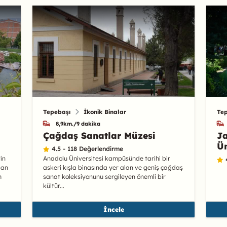
Tepebaşı
İkonik Binalar
Te
8,9km./9 dakika
Çağdaş Sanatlar Müzesi
Ja
Ün
4.5 - 118 Değerlendirme
in
Anadolu Üniversitesi kampüsünde tarihi bir
dan
askeri kışla binasında yer alan ve geniş çağdaş
m
sanat koleksiyonunu sergileyen önemli bir
kültür...
İncele