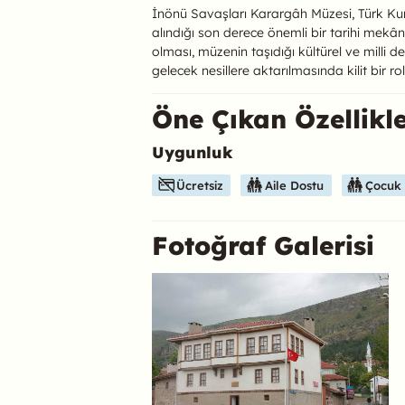
İnönü Savaşları Karargâh Müzesi, Türk Kurtu
alındığı son derece önemli bir tarihi mekâ
olması, müzenin taşıdığı kültürel ve milli 
gelecek nesillere aktarılmasında kilit bir ro
Öne Çıkan Özellikl
Uygunluk
Bu mekanın öne çıkan özelliklerini aşağıda b
Ücretsiz
Aile Dostu
Çocuk
Fotoğraf Galerisi