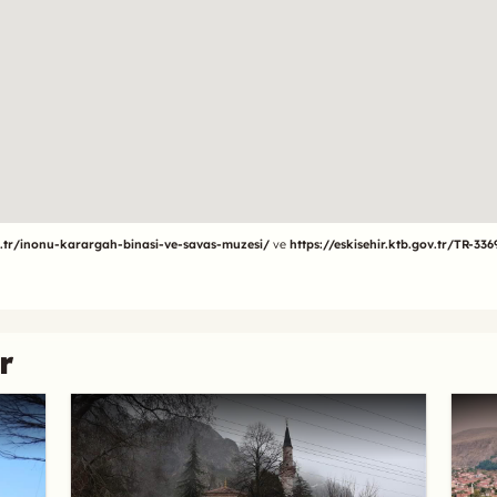
.tr/inonu-karargah-binasi-ve-savas-muzesi/
ve
https://eskisehir.ktb.gov.tr/TR-33
r