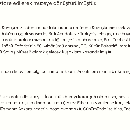
 restore edilerek müzeye dönüştürülmüştür.
arargâh Müzesi Hakkında
ş Savaşı'mızın dönüm noktalarından olan İnönü Savaşlarının sevk v
adolu'nun işgali sırasında, Batı Anadolu ve Trakya'yı ele geçirme h
atılarak topraklarımızdan atıldığı bu çetin muharebeler, Batı Cephe
 İnönü Zaferlerinin 80. yıldönümü anısına, T.C. Kültür Bakanlığı taraf
ü Savaş Müzesi" olarak gelecek kuşaklara kazandırılmıştır.
kında detaylı bir bilgi bulunmamaktadır. Ancak, bina tarihi bir kara
ı olarak kullanılmıştır. İnönü'nün burayı karargâh olarak seçmesini
kerine karşı saldırıda bulunan Çerkez Ethem kuvvetlerine karşı elver
 düşmanın Ankara hedefini boşa çıkarmaktı. Günümüzde ise bina, İn