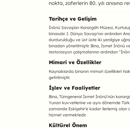
nokta, zaferlerin 80. yılı anısına
İnönü Savaşları K
Tarihçe ve Gelişim
İnönü Savaşları Karargâh Müzesi, Kurtulu
binasıdır. I. Dünya Savaşı'nın ardından An
durdurulduğu ve üst üste iki yenilgiye uğr
binadan yönetilmiştir. Bina, İsmet İnönü ve
restorasyon çalışmalarının ardından "İnön
Mimari ve Özellikler
Kaynaklarda binanın mimari özellikleri hak
getirilmiştir.
İşlev ve Faaliyetler
Bina, Tümgeneral İsmet İnönü'nün karargâh
Yunan kuvvetlerine ve aynı dönemde Türk as
zamanda Eskişehir'e kadar ilerlemiş olan
hizmet vermektedir.
Kültürel Önem