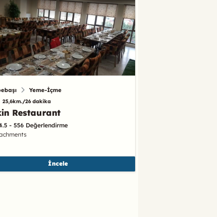
pebaşı
Yeme-İçme
25,6km./26 dakika
in Restaurant
4.5 - 556 Değerlendirme
tachments
İncele