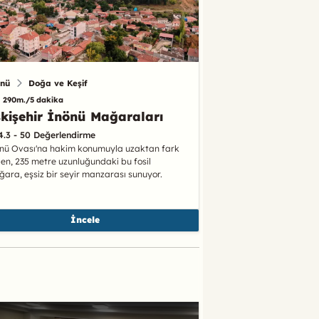
önü
Doğa ve Keşif
290m./5 dakika
kişehir İnönü Mağaraları
4.3 - 50 Değerlendirme
nü Ovası'na hakim konumuyla uzaktan fark
len, 235 metre uzunluğundaki bu fosil
ara, eşsiz bir seyir manzarası sunuyor.
İncele