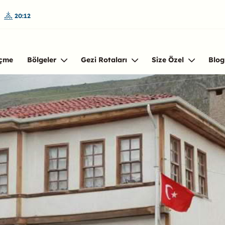
1
20:12
çme
Bölgeler
Gezi Rotaları
Size Özel
Blog