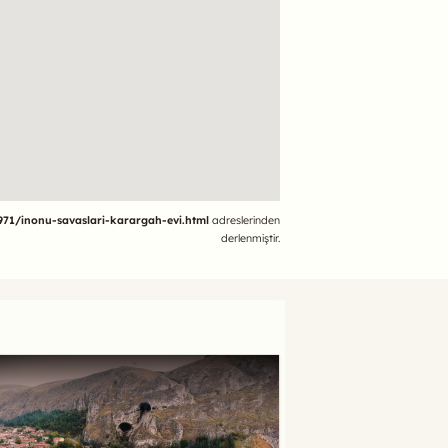
6971/inonu-savaslari-karargah-evi.html
adreslerinden
derlenmiştir.