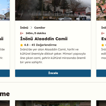
İnönü
Camiler
İn
245m./5 dakika
ii
İnönü Alaaddin Camii
Es
4.8 - 45 Değerlendirme
ü'de
İnönü'de yer alan Alaaddin Camii, tarihi ve
İnö
kültürel önemiyle dikkat çeker. Mimari yapısıyla
edi
ir.
öne çıkan cami, şehrin kültürel mirasında önemli
mağ
bir yere sahiptir.
İncele
çme