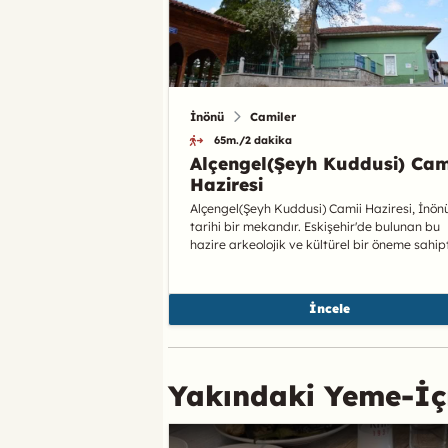
İnönü
Camiler
65m./2 dakika
Alçengel(Şeyh Kuddusi) Cam
Haziresi
Alçengel(Şeyh Kuddusi) Camii Haziresi, İnön
tarihi bir mekandır. Eskişehir'de bulunan bu
hazire arkeolojik ve kültürel bir öneme sahipt
İncele
Yakındaki Yeme-İ