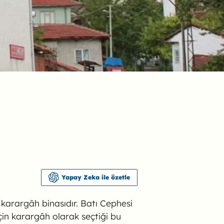
Yapay Zeka ile özetle
 karargâh binasıdır. Batı Cephesi
n karargâh olarak seçtiği bu