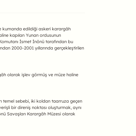
e kumanda edildiği askeri karargâh
ayaline kapılan Yunan ordusunun
si Komutanı İsmet İnönü tarafından bu
ından 2000-2001 yıllarında gerçekleştirilen
rgâh olarak işlev görmüş ve müze haline
n temel sebebi, iki koldan taarruza geçen
işli bir direniş noktası oluşturmak, aynı
önü Savaşları Karargâh Müzesi olarak