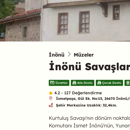
İnönü
Müzeler
İnönü Savaşlar
Ücretsiz
Aile Dostu
Çocuk Dostu
4.2 - 127 Değerlendirme
İsmetpaşa, Gül Sk. No:15, 26670 İnönü/E
Şehir Merkezine Uzaklık: 32,4km.
Kurtuluş Savaşı'nın dönüm noktalar
Komutanı İsmet İnönü'nün, Yunan