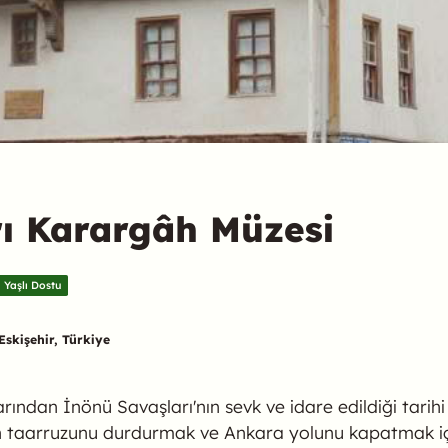
ı Karargâh Müzesi
Yaşlı Dostu
skişehir, Türkiye
ından İnönü Savaşları'nın sevk ve idare edildiği tarihi
 taarruzunu durdurmak ve Ankara yolunu kapatmak içi