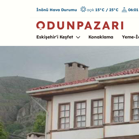
İnönü Hava Durumu
açık
15°C / 25°C
06:0
Eskişehir'i Keşfet
Konaklama
Yeme-İ