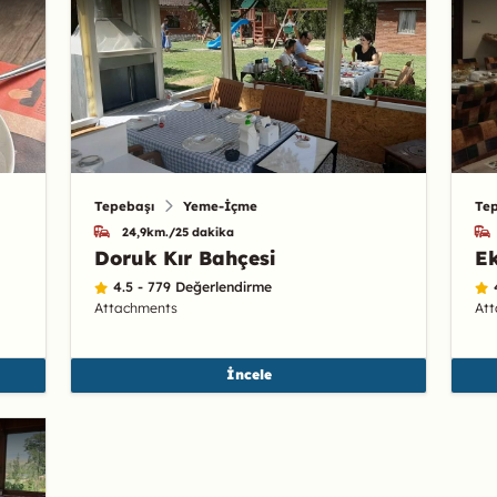
Tepebaşı
Yeme-İçme
Te
24,9km./25 dakika
Doruk Kır Bahçesi
Ek
4.5 - 779 Değerlendirme
Attachments
At
İncele