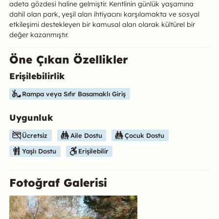
adeta gözdesi haline gelmiştir. Kentlinin günlük yaşamına
dahil olan park, yeşil alan ihtiyacını karşılamakta ve sosyal
etkileşimi destekleyen bir kamusal alan olarak kültürel bir
değer kazanmıştır.
Öne Çıkan Özellikler
Erişilebilirlik
Bu mekanın öne çıkan özelliklerini aşağıda bulabilirsiniz.
Rampa veya Sıfır Basamaklı Giriş
Uygunluk
Ücretsiz
Aile Dostu
Çocuk Dostu
Yaşlı Dostu
Erişilebilir
Fotoğraf Galerisi