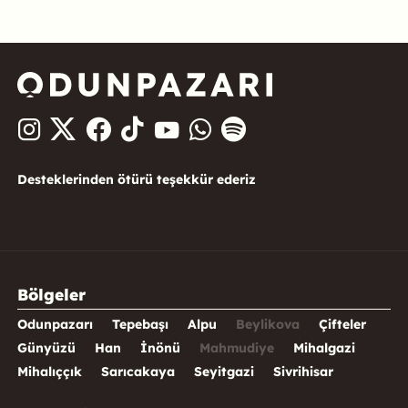
Desteklerinden ötürü teşekkür ederiz
Bölgeler
Odunpazarı
Tepebaşı
Alpu
Beylikova
Çifteler
Günyüzü
Han
İnönü
Mahmudiye
Mihalgazi
Mihalıççık
Sarıcakaya
Seyitgazi
Sivrihisar