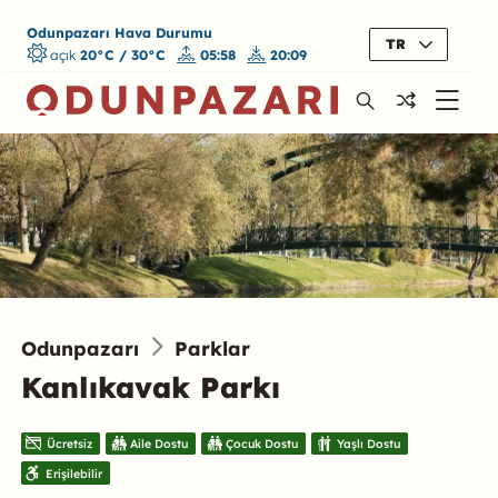
Odunpazarı Hava Durumu
TR
açık
20°C / 30°C
05:58
20:09
Odunpazarı
Parklar
Kanlıkavak Parkı
Ücretsiz
Aile Dostu
Çocuk Dostu
Yaşlı Dostu
Erişilebilir