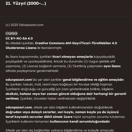
21. Yüzyıl (2000–...)
(c) 2025 Odunpazarı.com
CC BY-NC-SA 4.0
Bu sitedeki içerikler,
Creative Commons Atıf-GayriTicari-Türetilebilen 4.0
Uluslararası Lisansı
ile lisanslanmıştır.
Bu lisans kapsamında; içerikleri
ticari olmayan amaçlarla
kopyalayabilir,
paylaşabilir ve uyarlayabilirsiniz. Ancak bu durumda: (1) Uygun şekilde atıf
yapmanız, (2) Lisansa bağlantı vermeniz, (3) Türetilmiş çalışmaları
aynı lisans
altında paylaşmanız gerekmektedir.
odunpazari.com
’da yer alan içerikler
genel bilgilendirme ve eğitim amaçlıdır
.
Bu içerikler; hukuki, mali, resmî veya bağlayıcı bir tavsiye niteliği taşımaz.
İçeriklerin doğruluğu ve güncelliği için özen gösterilmekle birlikte, bilgilerin
eksiksiz, hatasız veya her zaman güncel olduğuna dair herhangi bir garanti
verilmez
. İçerikler, önceden haber verilmeksizin değiştirilebilir.
odunpazari.com
, sitede yer alan bilgilerin kullanılmasından doğabilecek
doğrudan veya dolaylı zararlar, veri kaybı, zaman kaybı ya da üçüncü
taraf kaynaklı sorunlar dâhil olmak üzere
hiçbir sonuçtan sorumlu tutulamaz.
İçeriklerin kullanımı tamamen
kullanıcının kendi sorumluluğundadır
.
Sitede yer alan dış bağlantılar yalnızca bilgilendirme ve kolaylık amacıyla