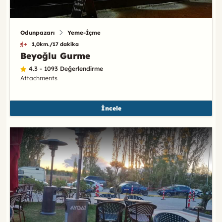
Odunpazarı
Yeme-İçme
1,0km./17 dakika
Beyoğlu Gurme
4.3 - 1093 Değerlendirme
Attachments
İncele