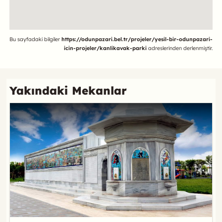
Referans
Bu sayfadaki bilgiler
https://odunpazari.bel.tr/projeler/yesil-bir-odunpazari-
icin-projeler/kanlikavak-parki
adreslerinden derlenmiştir.
Yakındaki Mekanlar