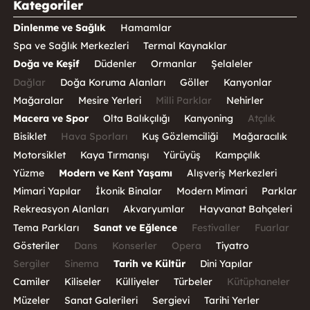
Kategoriler
Dinlenme ve Sağlık
Hamamlar
Spa ve Sağlık Merkezleri
Termal Kaynaklar
Doğa ve Keşif
Düdenler
Ormanlar
Şelaleler
Dağlar
Doğa Koruma Alanları
Göller
Kanyonlar
Mağaralar
Mesire Yerleri
Milli Parklar
Nehirler
Macera ve Spor
Olta Balıkçılığı
Kanyoning
Atçılık
Bisiklet
Hava Sporları
Kuş Gözlemciliği
Mağaracılık
Motorsiklet
Kaya Tırmanışı
Yürüyüş
Kampçılık
Yüzme
Modern ve Kent Yaşamı
Alışveriş Merkezleri
Mimari Yapılar
İkonik Binalar
Modern Mimari
Parklar
Rekreasyon Alanları
Akvaryumlar
Hayvanat Bahçeleri
Tema Parkları
Sanat ve Eğlence
Festivaller
Fuarlar
Gösteriler
Dans
Konserler
Opera
Tiyatro
Sergiler
Sinema
Tarih ve Kültür
Dini Yapılar
Camiler
Kiliseler
Külliyeler
Türbeler
Kütüphaneler
Müzeler
Sanat Galerileri
Sergievi
Tarihi Yerler