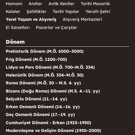
Hamam
Anıtlar
Antik Kentler
Tarihi Mezarlık
Kaleler
Şehitlikler
Tarihi Yapılar
Yeraltı Şehri
Yerel Yaşam ve Alışveriş
Alışveriş Merkezleri
El Sanatları
Pazarlar ve Çarşılar
Dönem
Prehistorik Dönem (M.Ö. 6000–3000)
Frig Dönemi (M.Ö. 1200–700)
Lidya ve Pers Dönemi (M.Ö. 700–M.Ö. 334)
Helenistik Dönem (M.Ö. 334–M.Ö. 30)
Roma Dönemi (M.Ö. 30 – M.S. 4. yy)
Bizans (Doğu Roma) Dönemi (M.S. 4.–11. yy)
Selçuklu Dönemi (11.–14. yy)
Erken Osmanlı Dönemi (14.–16. yy)
Geç Osmanlı Dönemi (17.–19. yy)
Cumhuriyet Dönemi - Erken (1923–1950)
Modernleşme ve Gelişim Dönemi (1950–2000)