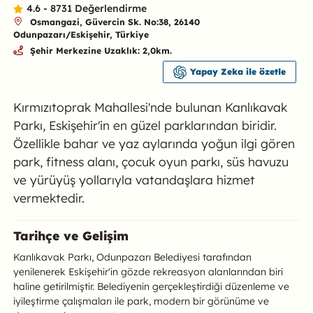
4.6 - 8731 Değerlendirme
Osmangazi, Güvercin Sk. No:38, 26140
Odunpazarı/Eskişehir, Türkiye
Şehir Merkezine Uzaklık: 2,0km.
Yapay Zeka ile özetle
Kırmızıtoprak Mahallesi'nde bulunan Kanlıkavak
Parkı, Eskişehir'in en güzel parklarından biridir.
Özellikle bahar ve yaz aylarında yoğun ilgi gören
park, fitness alanı, çocuk oyun parkı, süs havuzu
ve yürüyüş yollarıyla vatandaşlara hizmet
vermektedir.
Kanlıkavak Parkı Hakkında
Tarihçe ve Gelişim
Kanlıkavak Parkı, Odunpazarı Belediyesi tarafından
yenilenerek Eskişehir'in gözde rekreasyon alanlarından biri
haline getirilmiştir. Belediyenin gerçekleştirdiği düzenleme ve
iyileştirme çalışmaları ile park, modern bir görünüme ve