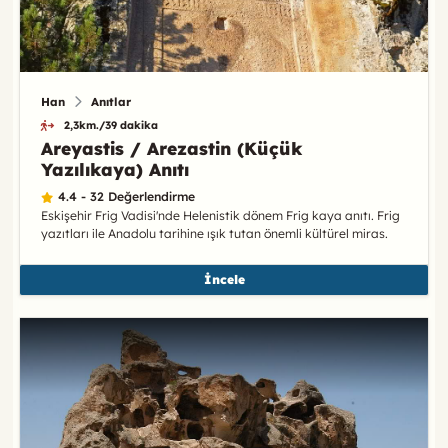
Han
Anıtlar
2,3km./39 dakika
Areyastis / Arezastin (Küçük
Yazılıkaya) Anıtı
4.4 - 32 Değerlendirme
Eskişehir Frig Vadisi'nde Helenistik dönem Frig kaya anıtı. Frig
yazıtları ile Anadolu tarihine ışık tutan önemli kültürel miras.
İncele