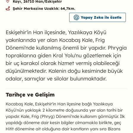
Kayı, 26710 Han/Eskişehir
Şehir Merkezine Uzaklık: 64,7km.
Yapay Zeka ile özetle
Eskişehir'in Han ilçesinde, Yazılıkaya Köyü
yakınlarında yer alan Kocabaş Kale, Frig
Dönemi'nde kullanılmış önemli bir yapıdır. Phrygia
topraklarına giden Kral Yolu'nu gözetlemek için
bir uç karakol olarak hizmet vermiş olabileceği
düşünülmektedir. Kalenin doğu kesiminde büyük
odalar, sarnıçlar ve silolar bulunmaktadır.
Kocabaş Kale Hakkında
Tarihçe ve Gelişim
Kocabaş Kale, Eskişehir'in Han ilçesine bağlı Yazılıkaya
Köyü'nün yaklaşık 2 kilometre doğusunda yer alan tarihi bir
yapıdır. Kale, Frig (Phryg) Dönemi'nde kullanım görmüştür. İlk
yapıldığı döneme dair kesin bilgiler olmamakla birlikte, geç
Hitit dönemine ait olduğuna dair kanıtların yanı sıra Bizans