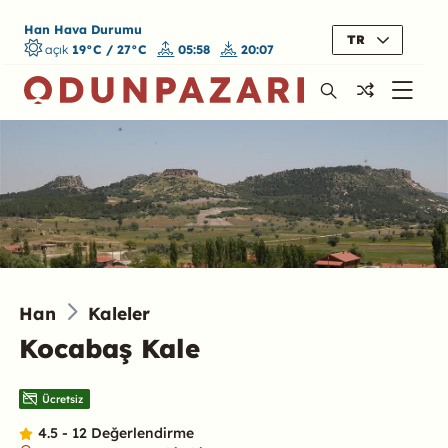
Han Hava Durumu
TR
açık
19°C / 27°C
05:58
20:07
Han
Kaleler
Kocabaş Kale
Ücretsiz
4.5 - 12 Değerlendirme