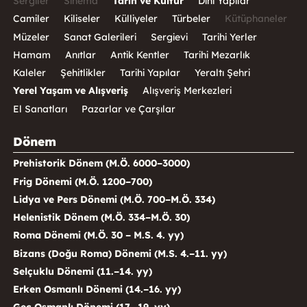
Sergiler
Sinema
Tarih ve Kültür
Dini Yapılar
Camiler
Kiliseler
Külliyeler
Türbeler
Kütüphaneler
Müzeler
Sanat Galerileri
Sergievi
Tarihi Yerler
Hamam
Anıtlar
Antik Kentler
Tarihi Mezarlık
Kaleler
Şehitlikler
Tarihi Yapılar
Yeraltı Şehri
Yerel Yaşam ve Alışveriş
Alışveriş Merkezleri
El Sanatları
Pazarlar ve Çarşılar
Dönem
Prehistorik Dönem (M.Ö. 6000–3000)
Frig Dönemi (M.Ö. 1200–700)
Lidya ve Pers Dönemi (M.Ö. 700–M.Ö. 334)
Helenistik Dönem (M.Ö. 334–M.Ö. 30)
Roma Dönemi (M.Ö. 30 – M.S. 4. yy)
Bizans (Doğu Roma) Dönemi (M.S. 4.–11. yy)
Selçuklu Dönemi (11.–14. yy)
Erken Osmanlı Dönemi (14.–16. yy)