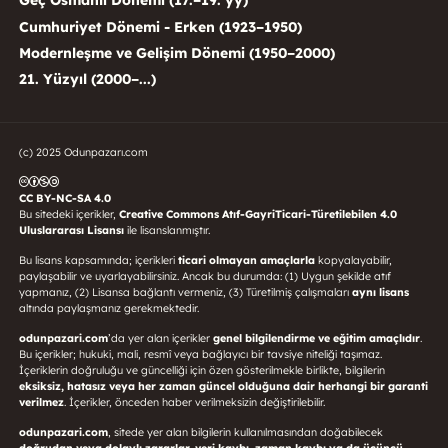
Geç Osmanlı Dönemi (17.–19. yy)
Cumhuriyet Dönemi - Erken (1923–1950)
Modernleşme ve Gelişim Dönemi (1950–2000)
21. Yüzyıl (2000–...)
(c) 2025 Odunpazarı.com
CC BY-NC-SA 4.0
Bu sitedeki içerikler,
Creative Commons Atıf-GayriTicari-Türetilebilen 4.0
Uluslararası Lisansı
ile lisanslanmıştır.
Bu lisans kapsamında; içerikleri
ticari olmayan amaçlarla
kopyalayabilir,
paylaşabilir ve uyarlayabilirsiniz. Ancak bu durumda: (1) Uygun şekilde atıf
yapmanız, (2) Lisansa bağlantı vermeniz, (3) Türetilmiş çalışmaları
aynı lisans
altında paylaşmanız gerekmektedir.
odunpazari.com
’da yer alan içerikler
genel bilgilendirme ve eğitim amaçlıdır
.
Bu içerikler; hukuki, mali, resmî veya bağlayıcı bir tavsiye niteliği taşımaz.
İçeriklerin doğruluğu ve güncelliği için özen gösterilmekle birlikte, bilgilerin
eksiksiz, hatasız veya her zaman güncel olduğuna dair herhangi bir garanti
verilmez
. İçerikler, önceden haber verilmeksizin değiştirilebilir.
odunpazari.com
, sitede yer alan bilgilerin kullanılmasından doğabilecek
doğrudan veya dolaylı zararlar, veri kaybı, zaman kaybı ya da üçüncü