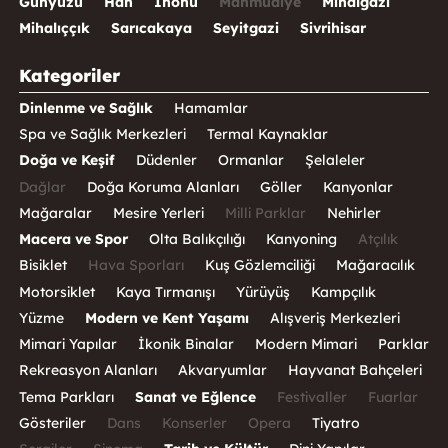
Günyüzü
Han
İnönü
Mahmudiye
Mihalgazi
Mihalıççık
Sarıcakaya
Seyitgazi
Sivrihisar
Kategoriler
Dinlenme ve Sağlık
Hamamlar
Spa ve Sağlık Merkezleri
Termal Kaynaklar
Doğa ve Keşif
Düdenler
Ormanlar
Şelaleler
Dağlar
Doğa Koruma Alanları
Göller
Kanyonlar
Mağaralar
Mesire Yerleri
Milli Parklar
Nehirler
Macera ve Spor
Olta Balıkçılığı
Kanyoning
Atçılık
Bisiklet
Hava Sporları
Kuş Gözlemciliği
Mağaracılık
Motorsiklet
Kaya Tırmanışı
Yürüyüş
Kampçılık
Yüzme
Modern ve Kent Yaşamı
Alışveriş Merkezleri
Mimari Yapılar
İkonik Binalar
Modern Mimari
Parklar
Rekreasyon Alanları
Akvaryumlar
Hayvanat Bahçeleri
Tema Parkları
Sanat ve Eğlence
Festivaller
Fuarlar
Gösteriler
Dans
Konserler
Opera
Tiyatro