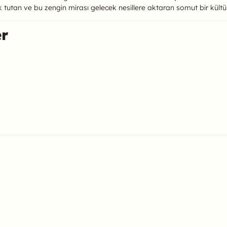
 tutan ve bu zengin mirası gelecek nesillere aktaran somut bir kültür 
er
ulabilirsiniz.