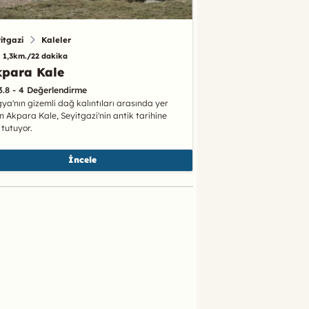
itgazi
Kaleler
1,3km./22 dakika
kpara Kale
3.8 - 4 Değerlendirme
gya'nın gizemli dağ kalıntıları arasında yer
n Akpara Kale, Seyitgazi'nin antik tarihine
k tutuyor.
İncele