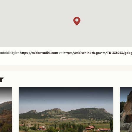
adaki bilgiler
https://midasvadisi.com
ve
https://eskisehir.ktb.gov.tr/TR-336953/gok
r