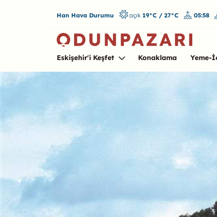
Han Hava Durumu
açık
19°C / 27°C
05:58
Eskişehir'i Keşfet
Konaklama
Yeme-İ