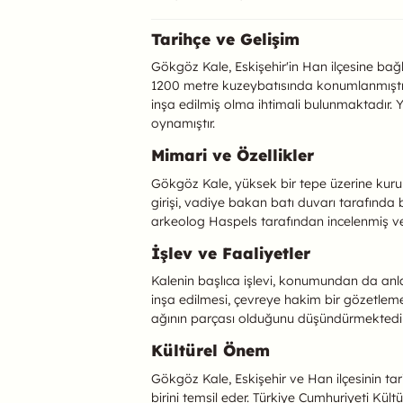
Gökgöz Kale Hakk
Tarihçe ve Gelişim
Gökgöz Kale, Eskişehir'in Han ilçesine bağ
1200 metre kuzeybatısında konumlanmıştır. K
inşa edilmiş olma ihtimali bulunmaktadır. 
oynamıştır.
Mimari ve Özellikler
Gökgöz Kale, yüksek bir tepe üzerine kurul
girişi, vadiye bakan batı duvarı tarafında 
arkeolog Haspels tarafından incelenmiş ve ya
İşlev ve Faaliyetler
Kalenin başlıca işlevi, konumundan da anl
inşa edilmesi, çevreye hakim bir gözetleme
ağının parçası olduğunu düşündürmektedir
Kültürel Önem
Gökgöz Kale, Eskişehir ve Han ilçesinin tar
birini temsil eder. Türkiye Cumhuriyeti Kült