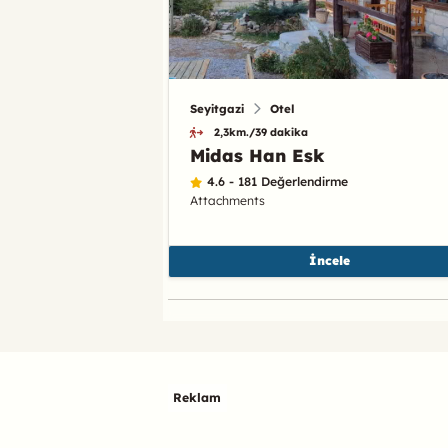
Seyitgazi
Otel
2,3km./39 dakika
Midas Han Esk
4.6 - 181 Değerlendirme
Attachments
İncele
Reklam