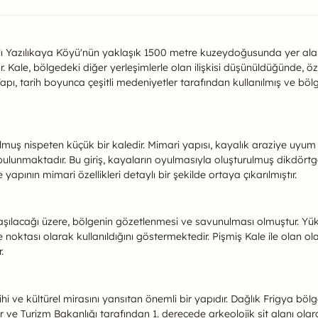
ında
lı Yazılıkaya Köyü'nün yaklaşık 1500 metre kuzeydoğusunda yer alan t
ale, bölgedeki diğer yerleşimlerle olan ilişkisi düşünüldüğünde, özel
Yapı, tarih boyunca çeşitli medeniyetler tarafından kullanılmış ve bö
muş nispeten küçük bir kaledir. Mimari yapısı, kayalık araziye uyum 
bulunmaktadır. Bu giriş, kayaların oyulmasıyla oluşturulmuş dikdörtgen
pının mimari özellikleri detaylı bir şekilde ortaya çıkarılmıştır.
aşılacağı üzere, bölgenin gözetlenmesi ve savunulması olmuştur. Yük
 noktası olarak kullanıldığını göstermektedir. Pişmiş Kale ile olan o
.
ihi ve kültürel mirasını yansıtan önemli bir yapıdır. Dağlık Frigya böl
ür ve Turizm Bakanlığı tarafından 1. derecede arkeolojik sit alanı olar