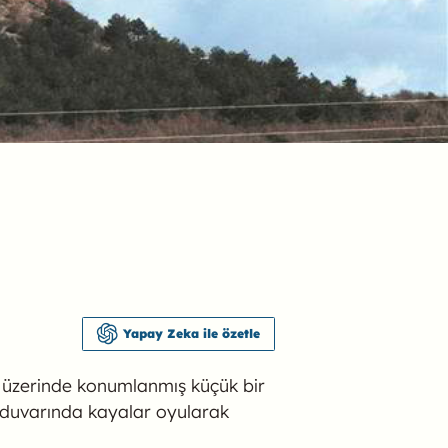
Yapay Zeka ile özetle
pe üzerinde konumlanmış küçük bir
tı duvarında kayalar oyularak