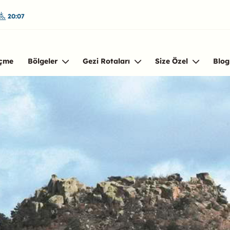
20:07
çme
Bölgeler
Gezi Rotaları
Size Özel
Blog