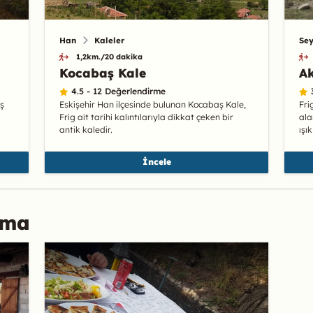
Han
Kaleler
Sey
1,2km./20 dakika
Kocabaş Kale
A
4.5 - 12 Değerlendirme
ş
Eskişehir Han ilçesinde bulunan Kocabaş Kale,
Fri
Frig ait tarihi kalıntılarıyla dikkat çeken bir
ala
antik kaledir.
ışı
İncele
ama