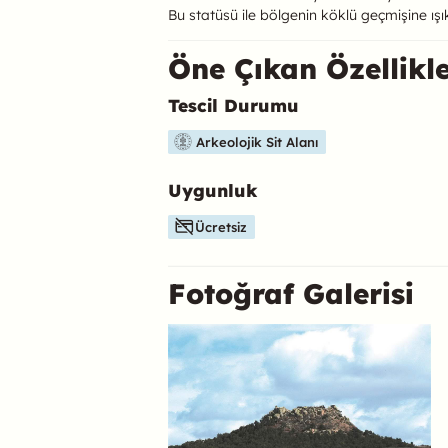
Bu statüsü ile bölgenin köklü geçmişine ışık
Öne Çıkan Özellikl
Tescil Durumu
Bu mekanın öne çıkan özelliklerini aşağıda b
Arkeolojik Sit Alanı
Uygunluk
Ücretsiz
Fotoğraf Galerisi