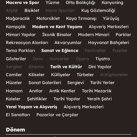
Macera ve Spor
Yüzme
Olta Balıkçılığı
Kanyoning
Atçılık
Bisiklet
Hava Sporları
Kuş Gözlemciliği
Mağaracılık
Motorsiklet
Kaya Tırmanışı
Yürüyüş
Kampçılık
Modern ve Kent Yaşamı
Alışveriş Merkezleri
Mimari Yapılar
İkonik Binalar
Modern Mimari
Parklar
Rekreasyon Alanları
Akvaryumlar
Hayvanat Bahçeleri
Tema Parkları
Sanat ve Eğlence
Festivaller
Fuarlar
Gösteriler
Dans
Konserler
Opera
Tiyatro
Sergiler
Sinema
Tarih ve Kültür
Dini Yapılar
Camiler
Kiliseler
Külliyeler
Türbeler
Kütüphaneler
Müzeler
Sanat Galerileri
Sergievi
Tarihi Yerler
Hamam
Anıtlar
Antik Kentler
Tarihi Mezarlık
Kaleler
Şehitlikler
Tarihi Yapılar
Yeraltı Şehri
Yerel Yaşam ve Alışveriş
Alışveriş Merkezleri
El Sanatları
Pazarlar ve Çarşılar
Dönem