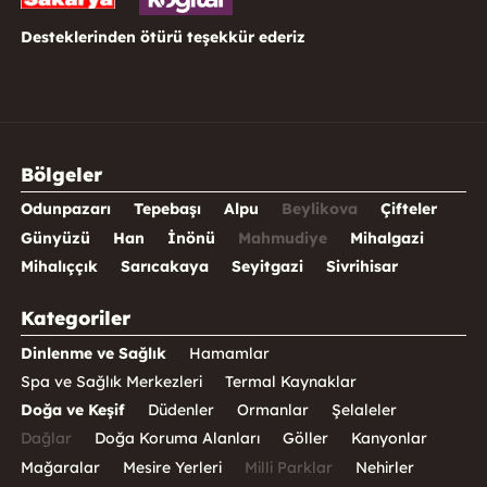
Desteklerinden ötürü teşekkür ederiz
Bölgeler
Odunpazarı
Tepebaşı
Alpu
Beylikova
Çifteler
Günyüzü
Han
İnönü
Mahmudiye
Mihalgazi
Mihalıççık
Sarıcakaya
Seyitgazi
Sivrihisar
Kategoriler
Dinlenme ve Sağlık
Hamamlar
Spa ve Sağlık Merkezleri
Termal Kaynaklar
Doğa ve Keşif
Düdenler
Ormanlar
Şelaleler
Dağlar
Doğa Koruma Alanları
Göller
Kanyonlar
Mağaralar
Mesire Yerleri
Milli Parklar
Nehirler