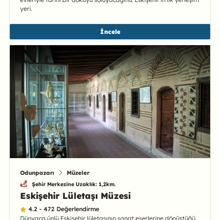
yeri.
İncele
Odunpazarı
Müzeler
Şehir Merkezine Uzaklık: 1,2km.
Eskişehir Lületaşı Müzesi
4.2 - 472 Değerlendirme
Dünyaca ünlü Eskişehir lületaşının sanat eserlerine dönüştüğü,