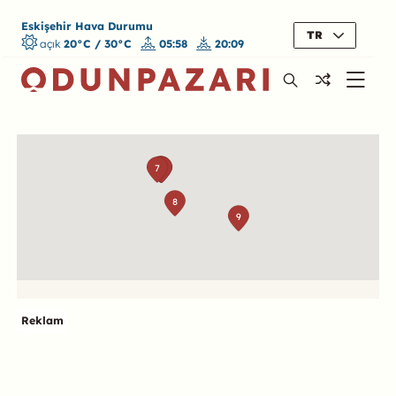
Eskişehir Hava Durumu
TR
açık
20°C / 30°C
05:58
20:09
Harita
1
7
2
3
4
5
6
8
9
Reklam