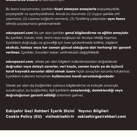
Bu lisans kapsamında; içerikleri
ticari olmayan amaçlarla
kopyalayabilir,
paylaşabilir ve uyarlayabilirsiniz. Ancak bu durumda: (1) Uygun şekilde atıf
yapmanız, (2) Lisansa bağlantı vermeniz, (3) Türetilmiş çalışmaları
aynı lisans
altında paylaşmanız gerekmektedir.
odunpazari.com
’da yer alan içerikler
genel bilgilendirme ve eğitim amaçlıdır
.
Bu içerikler; hukuki, mali, resmî veya bağlayıcı bir tavsiye niteliği taşımaz.
İçeriklerin doğruluğu ve güncelliği için özen gösterilmekle birlikte, bilgilerin
eksiksiz, hatasız veya her zaman güncel olduğuna dair herhangi bir garanti
verilmez
. İçerikler, önceden haber verilmeksizin değiştirilebilir.
odunpazari.com
, sitede yer alan bilgilerin kullanılmasından doğabilecek
doğrudan veya dolaylı zararlar, veri kaybı, zaman kaybı ya da üçüncü
taraf kaynaklı sorunlar dâhil olmak üzere
hiçbir sonuçtan sorumlu tutulamaz.
İçeriklerin kullanımı tamamen
kullanıcının kendi sorumluluğundadır
.
Sitede yer alan dış bağlantılar yalnızca bilgilendirme ve kolaylık amacıyla
sunulmuştur; bu bağlantılar, ilgili içeriklerin
onaylandığı, desteklendiği veya
doğruluğunun garanti edildiği
anlamına gelmez.
Eskişehir Gezi Rehberi İçerik Dizini
Yayıncı Bilgileri
Cookie Policy (EU)
visiteskisehir.tr
eskisehirgezirehberi.com