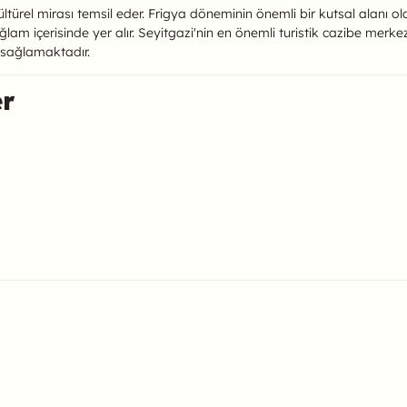
ültürel mirası temsil eder. Frigya döneminin önemli bir kutsal alanı ol
bağlam içerisinde yer alır. Seyitgazi'nin en önemli turistik cazibe merk
ı sağlamaktadır.
er
ulabilirsiniz.