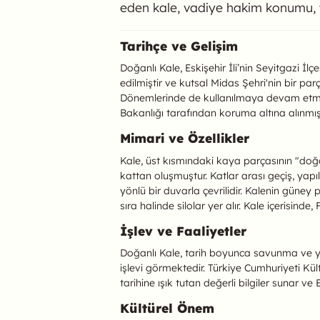
eden kale, vadiye hakim konumu, yedi
Doğanlı Kale Hakk
Tarihçe ve Gelişim
Doğanlı Kale, Eskişehir İli’nin Seyitgazi İ
edilmiştir ve kutsal Midas Şehri'nin bir par
Dönemlerinde de kullanılmaya devam etmiş, 
Bakanlığı tarafından koruma altına alınmış b
Mimari ve Özellikler
Kale, üst kısmındaki kaya parçasının "doğ
kattan oluşmuştur. Katlar arası geçiş, yap
yönlü bir duvarla çevrilidir. Kalenin güney
sıra halinde silolar yer alır. Kale içerisin
İşlev ve Faaliyetler
Doğanlı Kale, tarih boyunca savunma ve yerl
işlevi görmektedir. Türkiye Cumhuriyeti Kü
tarihine ışık tutan değerli bilgiler sunar ve
Kültürel Önem