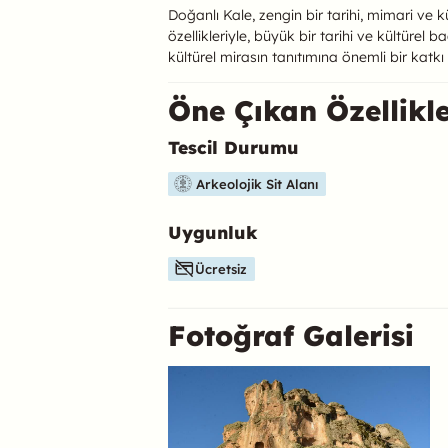
Doğanlı Kale, zengin bir tarihi, mimari ve k
özellikleriyle, büyük bir tarihi ve kültürel 
kültürel mirasın tanıtımına önemli bir katk
Öne Çıkan Özellikl
Tescil Durumu
Bu mekanın öne çıkan özelliklerini aşağıda b
Arkeolojik Sit Alanı
Uygunluk
Ücretsiz
Fotoğraf Galerisi