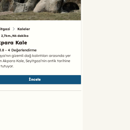
itgazi
Kaleler
2,7km./46 dakika
kpara Kale
3.8 - 4 Değerlendirme
gya'nın gizemli dağ kalıntıları arasında yer
n Akpara Kale, Seyitgazi'nin antik tarihine
k tutuyor.
İncele