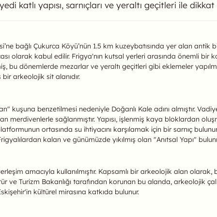
 katlı yapısı, sarnıçları ve yeraltı geçitleri ile dikkat
ında
lçesi’ne bağlı Çukurca Köyü’nün 1.5 km kuzeybatısında yer alan antik b
çası olarak kabul edilir. Frigya'nın kutsal yerleri arasında önemli bi
bu dönemlerde mezarlar ve yeraltı geçitleri gibi eklemeler yapılmış
ir arkeolojik sit alanıdır.
an" kuşuna benzetilmesi nedeniyle Doğanlı Kale adını almıştır. Vad
ılan merdivenlerle sağlanmıştır. Yapısı, işlenmiş kaya bloklardan olu
 platformunun ortasında su ihtiyacını karşılamak için bir sarnıç bulun
de, Frigyalılardan kalan ve günümüzde yıkılmış olan "Anıtsal Yapı" bulu
eşim amacıyla kullanılmıştır. Kapsamlı bir arkeolojik alan olarak, bi
ltür ve Turizm Bakanlığı tarafından korunan bu alanda, arkeolojik çal
 Eskişehir'in kültürel mirasına katkıda bulunur.