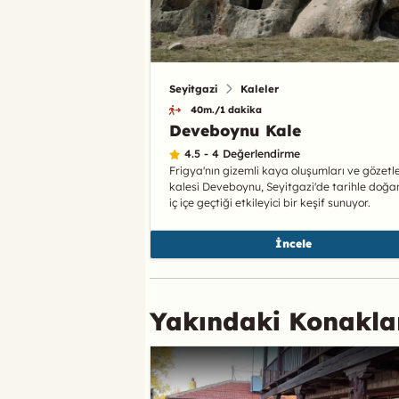
Seyitgazi
Kaleler
40m./1 dakika
Deveboynu Kale
4.5 - 4 Değerlendirme
Frigya'nın gizemli kaya oluşumları ve gözet
kalesi Deveboynu, Seyitgazi'de tarihle doğa
iç içe geçtiği etkileyici bir keşif sunuyor.
İncele
Yakındaki Konakl