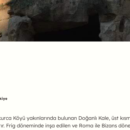
kiye
 Çukurca Köyü yakınlarında bulunan Doğanlı Kale, üst k
tır. Frig döneminde inşa edilen ve Roma ile Bizans dö