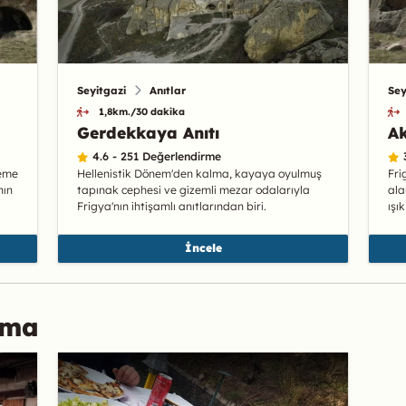
Seyitgazi
Anıtlar
Sey
1,8km./30 dakika
Gerdekkaya Anıtı
A
4.6 - 251 Değerlendirme
leme
Hellenistik Dönem'den kalma, kayaya oyulmuş
Fri
nın
tapınak cephesi ve gizemli mezar odalarıyla
ala
Frigya'nın ihtişamlı anıtlarından biri.
ışı
İncele
ama