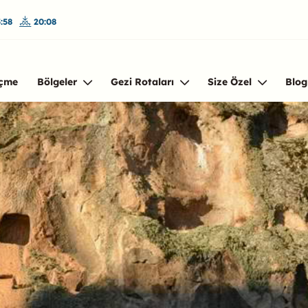
:58
20:08
çme
Bölgeler
Gezi Rotaları
Size Özel
Blog