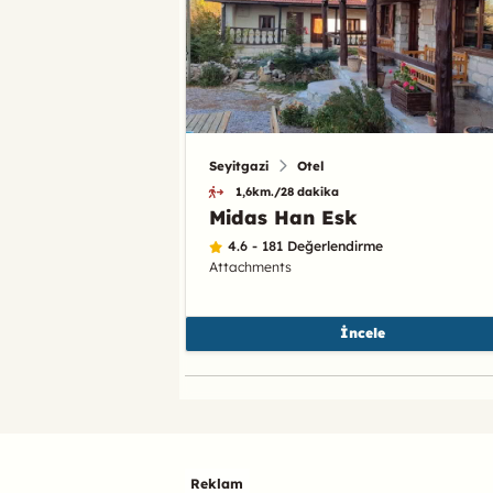
Seyitgazi
Otel
1,6km./28 dakika
Midas Han Esk
4.6 - 181 Değerlendirme
Attachments
İncele
Reklam