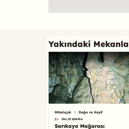
Referans
Yakındaki Mekanla
Mihalıççık
Doğa ve Keşif
0m./0 dakika
Sarıkaya Mağarası