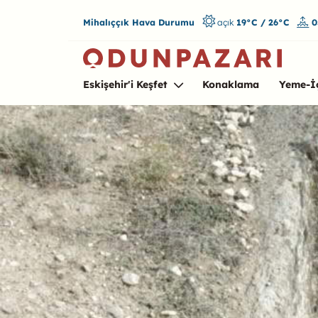
Mihalıççık Hava Durumu
açık
19°C / 26°C
0
Eskişehir'i Keşfet
Konaklama
Yeme-İ