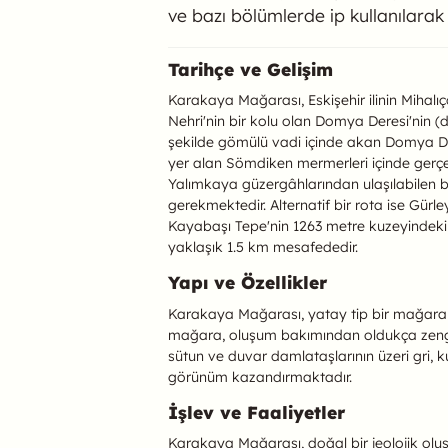
ve bazı bölümlerde ip kullanılara
Karakaya (Kemikli
Tarihçe ve Gelişim
Karakaya Mağarası, Eskişehir ilinin Miha
Nehri'nin bir kolu olan Domya Deresi'nin (
şekilde gömülü vadi içinde akan Domya Der
yer alan Sömdiken mermerleri içinde gerçe
Yalımkaya güzergâhlarından ulaşılabilen b
gerekmektedir. Alternatif bir rota ise Gür
Kayabaşı Tepe'nin 1263 metre kuzeyindeki 
yaklaşık 1.5 km mesafededir.
Yapı ve Özellikler
Karakaya Mağarası, yatay tip bir mağara o
mağara, oluşum bakımından oldukça zengindir
sütun ve duvar damlataşlarının üzeri gri, 
görünüm kazandırmaktadır.
İşlev ve Faaliyetler
Karakaya Mağarası, doğal bir jeolojik olu