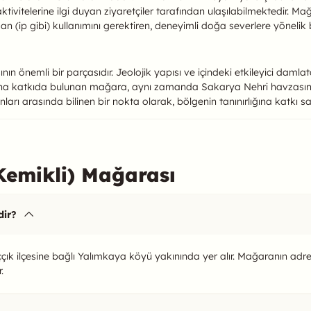
ivitelerine ilgi duyan ziyaretçiler tarafından ulaşılabilmektedir. Mağ
an (ip gibi) kullanımını gerektiren, deneyimli doğa severlere yönelik bi
 önemli bir parçasıdır. Jeolojik yapısı ve içindeki etkileyici damlata
ajına katkıda bulunan mağara, aynı zamanda Sakarya Nehri havzasının
ları arasında bilinen bir nokta olarak, bölgenin tanınırlığına katkı 
Kemikli) Mağarası
dir?
ççık ilçesine bağlı Yalımkaya köyü yakınında yer alır. Mağaranın ad
.