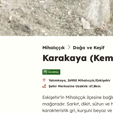
Mihalıççık
Doğa ve Keşif
Karakaya (Kemi
Ücretsiz
Yalımkaya, 26900 Mihalıcçık/Eskişehir
Şehir Merkezine Uzaklık: 67,8km.
Eskişehir'in Mihalıççık ilçesine b
mağaradır. Sarkıt, dikit, sütun v
karakteristik gri, kurşuni beyaz v