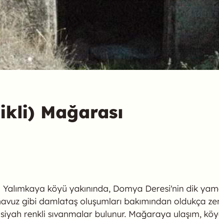
kli) Mağarası
ağlı Yalımkaya köyü yakınında, Domya Deresi'nin dik ya
e havuz gibi damlataş oluşumları bakımından oldukça ze
e siyah renkli sıvanmalar bulunur. Mağaraya ulaşım, köy