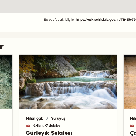
Bu sayfadaki bilgiler
https://eskisehir.ktb.gov.tr/TR-156
r
Mihalıççık
Yürüyüş
Mih
6,4km./7 dakika
Gürleyik Şelalesi
Ça