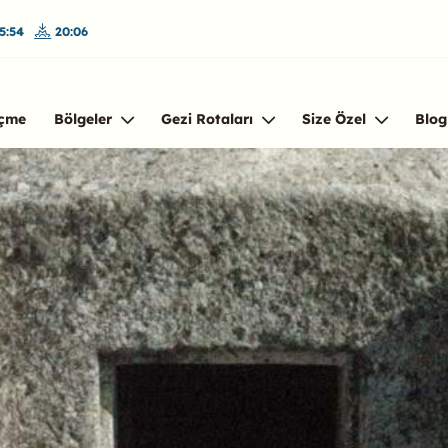
5:54
20:06
çme
Bölgeler
Gezi Rotaları
Size Özel
Blog