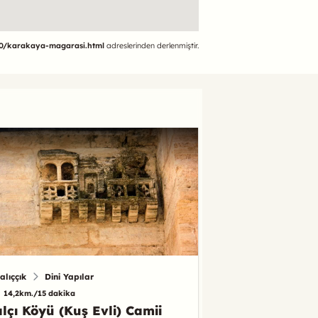
750/karakaya-magarasi.html
adreslerinden derlenmiştir.
alıççık
Dini Yapılar
14,2km./15 dakika
lçı Köyü (Kuş Evli) Camii