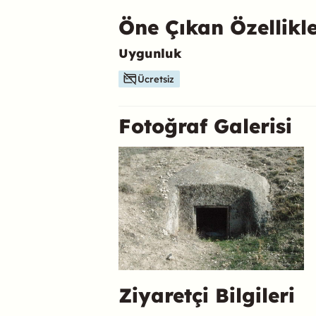
Öne Çıkan Özellikl
Uygunluk
Bu mekanın öne çıkan özelliklerini aşağıda b
Ücretsiz
Fotoğraf Galerisi
Ziyaretçi Bilgileri