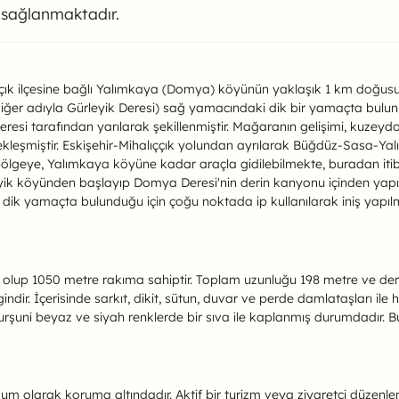
k sağlanmaktadır.
) Mağarası Hakkında
lıççık ilçesine bağlı Yalımkaya (Domya) köyünün yaklaşık 1 km doğu
diğer adıyla Gürleyik Deresi) sağ yamacındaki dik bir yamaçta bulun
esi tarafından yarılarak şekillenmiştir. Mağaranın gelişimi, kuzeydo
kleşmiştir. Eskişehir-Mihalıççık yolundan ayrılarak Büğdüz-Sasa-Ya
ölgeye, Yalımkaya köyüne kadar araçla gidilebilmekte, buradan itiba
leyik köyünden başlayıp Domya Deresi'nin derin kanyonu içinden yapı
dik yamaçta bulunduğu için çoğu noktada ip kullanılarak iniş yapıl
lup 1050 metre rakıma sahiptir. Toplam uzunluğu 198 metre ve derinl
. İçerisinde sarkıt, dikit, sütun, duvar ve perde damlataşları ile ha
kurşuni beyaz ve siyah renklerde bir sıva ile kaplanmış durumdadır. 
şum olarak koruma altındadır. Aktif bir turizm veya ziyaretçi düzen