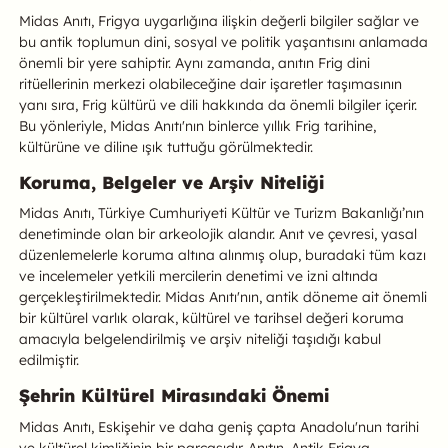
Midas Anıtı, Frigya uygarlığına ilişkin değerli bilgiler sağlar ve
bu antik toplumun dini, sosyal ve politik yaşantısını anlamada
önemli bir yere sahiptir. Aynı zamanda, anıtın Frig dini
ritüellerinin merkezi olabileceğine dair işaretler taşımasının
yanı sıra, Frig kültürü ve dili hakkında da önemli bilgiler içerir.
Bu yönleriyle, Midas Anıtı'nın binlerce yıllık Frig tarihine,
kültürüne ve diline ışık tuttuğu görülmektedir.
Koruma, Belgeler ve Arşiv Niteliği
Midas Anıtı, Türkiye Cumhuriyeti Kültür ve Turizm Bakanlığı’nın
denetiminde olan bir arkeolojik alandır. Anıt ve çevresi, yasal
düzenlemelerle koruma altına alınmış olup, buradaki tüm kazı
ve incelemeler yetkili mercilerin denetimi ve izni altında
gerçekleştirilmektedir. Midas Anıtı'nın, antik döneme ait önemli
bir kültürel varlık olarak, kültürel ve tarihsel değeri koruma
amacıyla belgelendirilmiş ve arşiv niteliği taşıdığı kabul
edilmiştir.
Şehrin Kültürel Mirasındaki Önemi
Midas Anıtı, Eskişehir ve daha geniş çapta Anadolu'nun tarihi
ve kültürel kimliğinin bir parçasıdır. Anıtın, Antik Frigya