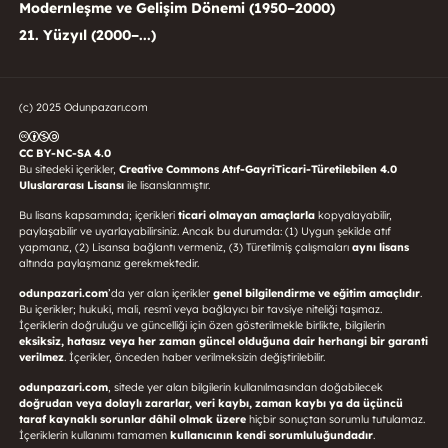
Modernleşme ve Gelişim Dönemi (1950–2000)
21. Yüzyıl (2000–...)
(c) 2025 Odunpazarı.com
CC BY-NC-SA 4.0
Bu sitedeki içerikler,
Creative Commons Atıf-GayriTicari-Türetilebilen 4.0
Uluslararası Lisansı
ile lisanslanmıştır.
Bu lisans kapsamında; içerikleri
ticari olmayan amaçlarla
kopyalayabilir,
paylaşabilir ve uyarlayabilirsiniz. Ancak bu durumda: (1) Uygun şekilde atıf
yapmanız, (2) Lisansa bağlantı vermeniz, (3) Türetilmiş çalışmaları
aynı lisans
altında paylaşmanız gerekmektedir.
odunpazari.com
’da yer alan içerikler
genel bilgilendirme ve eğitim amaçlıdır
.
Bu içerikler; hukuki, mali, resmî veya bağlayıcı bir tavsiye niteliği taşımaz.
İçeriklerin doğruluğu ve güncelliği için özen gösterilmekle birlikte, bilgilerin
eksiksiz, hatasız veya her zaman güncel olduğuna dair herhangi bir garanti
verilmez
. İçerikler, önceden haber verilmeksizin değiştirilebilir.
odunpazari.com
, sitede yer alan bilgilerin kullanılmasından doğabilecek
doğrudan veya dolaylı zararlar, veri kaybı, zaman kaybı ya da üçüncü
taraf kaynaklı sorunlar dâhil olmak üzere
hiçbir sonuçtan sorumlu tutulamaz.
İçeriklerin kullanımı tamamen
kullanıcının kendi sorumluluğundadır
.