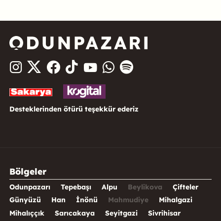
Desteklerinden ötürü teşekkür ederiz
Bölgeler
Odunpazarı
Tepebaşı
Alpu
Beylikova
Çifteler
Günyüzü
Han
İnönü
Mahmudiye
Mihalgazi
Mihalıççık
Sarıcakaya
Seyitgazi
Sivrihisar