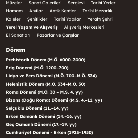
Müzeler
Sanat Galerileri
Sergievi
Tarihi Yerler
Hamam
Anıtlar
Antik Kentler
Tarihi Mezarlık
Kaleler
Şehitlikler
Tarihi Yapılar
Yeraltı Şehri
Yerel Yaşam ve Alışveriş
Alışveriş Merkezleri
El Sanatları
Pazarlar ve Çarşılar
Dönem
Prehistorik Dönem (M.Ö. 6000–3000)
Frig Dönemi (M.Ö. 1200–700)
Lidya ve Pers Dönemi (M.Ö. 700–M.Ö. 334)
Helenistik Dönem (M.Ö. 334–M.Ö. 30)
Roma Dönemi (M.Ö. 30 – M.S. 4. yy)
Bizans (Doğu Roma) Dönemi (M.S. 4.–11. yy)
Selçuklu Dönemi (11.–14. yy)
Erken Osmanlı Dönemi (14.–16. yy)
Geç Osmanlı Dönemi (17.–19. yy)
Cumhuriyet Dönemi - Erken (1923–1950)