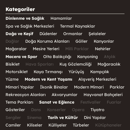
Kategoriler
Dinlenme ve Sağlık
Hamamlar
Spa ve Sağlık Merkezleri
Termal Kaynaklar
Doğa ve Keşif
Düdenler
Ormanlar
Şelaleler
Dağlar
Doğa Koruma Alanları
Göller
Kanyonlar
Mağaralar
Mesire Yerleri
Milli Parklar
Nehirler
Macera ve Spor
Olta Balıkçılığı
Kanyoning
Atçılık
Bisiklet
Hava Sporları
Kuş Gözlemciliği
Mağaracılık
Motorsiklet
Kaya Tırmanışı
Yürüyüş
Kampçılık
Yüzme
Modern ve Kent Yaşamı
Alışveriş Merkezleri
Mimari Yapılar
İkonik Binalar
Modern Mimari
Parklar
Rekreasyon Alanları
Akvaryumlar
Hayvanat Bahçeleri
Tema Parkları
Sanat ve Eğlence
Festivaller
Fuarlar
Gösteriler
Dans
Konserler
Opera
Tiyatro
Sergiler
Sinema
Tarih ve Kültür
Dini Yapılar
Camiler
Kiliseler
Külliyeler
Türbeler
Kütüphaneler