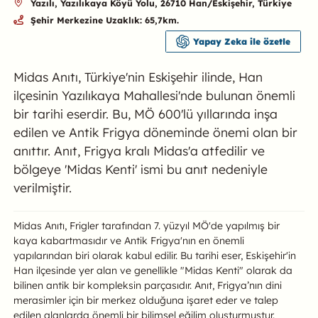
Yazılı, Yazılıkaya Köyü Yolu, 26710 Han/Eskişehir, Türkiye
Şehir Merkezine Uzaklık: 65,7km.
Yapay Zeka ile özetle
Midas Anıtı, Türkiye'nin Eskişehir ilinde, Han
ilçesinin Yazılıkaya Mahallesi'nde bulunan önemli
bir tarihi eserdir. Bu, MÖ 600'lü yıllarında inşa
edilen ve Antik Frigya döneminde önemi olan bir
anıttır. Anıt, Frigya kralı Midas'a atfedilir ve
bölgeye 'Midas Kenti' ismi bu anıt nedeniyle
verilmiştir.
Midas Anıtı – Yazılıkaya Hakkında
Midas Anıtı, Frigler tarafından 7. yüzyıl MÖ'de yapılmış bir
kaya kabartmasıdır ve Antik Frigya'nın en önemli
yapılarından biri olarak kabul edilir. Bu tarihi eser, Eskişehir'in
Han ilçesinde yer alan ve genellikle "Midas Kenti" olarak da
bilinen antik bir kompleksin parçasıdır. Anıt, Frigya’nın dini
merasimler için bir merkez olduğuna işaret eder ve talep
edilen alanlarda önemli bir bilimsel eğilim oluşturmuştur.