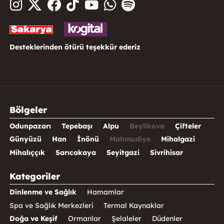
Desteklerinden ötürü teşekkür ederiz
Bölgeler
Odunpazarı
Tepebaşı
Alpu
Beylikova
Çifteler
Günyüzü
Han
İnönü
Mahmudiye
Mihalgazi
Mihalıççık
Sarıcakaya
Seyitgazi
Sivrihisar
Kategoriler
Dinlenme ve Sağlık
Hamamlar
Spa ve Sağlık Merkezleri
Termal Kaynaklar
Doğa ve Keşif
Ormanlar
Şelaleler
Düdenler