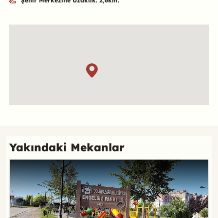
Şehir Merkezine Uzaklık: 2,6km.
Özet
Konum
Referans
Yakındaki Mekanlar