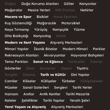
Dağlar
Doğa Koruma Alanları
Göller
Kanyonlar
Mağaralar
Mesire Yerleri
Milli Parklar
Nehirler
Macera ve Spor
Bisiklet
Hava Sporları
Kuş Gözlemciliği
Mağaracılık
Motorsiklet
Kaya Tırmanışı
Yürüyüş
Kampçılık
Yüzme
Olta Balıkçılığı
Kanyoning
Atçılık
Modern ve Kent Yaşamı
Alışveriş Merkezleri
Mimari Yapılar
İkonik Binalar
Modern Mimari
Parklar
Rekreasyon Alanları
Akvaryumlar
Hayvanat Bahçeleri
Tema Parkları
Sanat ve Eğlence
Festivaller
Fuarlar
Gösteriler
Dans
Konserler
Opera
Tiyatro
Sergiler
Sinema
Tarih ve Kültür
Dini Yapılar
Camiler
Kiliseler
Külliyeler
Türbeler
Kütüphaneler
Müzeler
Sanat Galerileri
Sergievi
Tarihi Yerler
Hamam
Anıtlar
Antik Kentler
Tarihi Mezarlık
Kaleler
Şehitlikler
Tarihi Yapılar
Yeraltı Şehri
Yerel Yaşam ve Alışveriş
Alışveriş Merkezleri