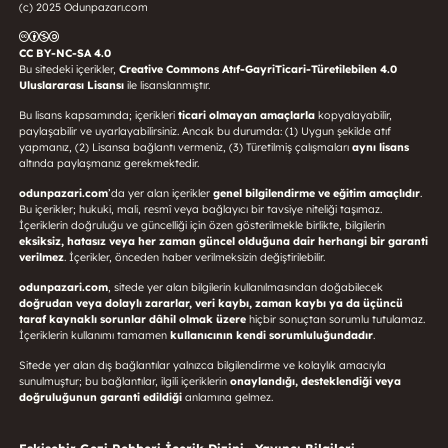
(c) 2025 Odunpazarı.com
CC BY-NC-SA 4.0
Bu sitedeki içerikler,
Creative Commons Atıf-GayriTicari-Türetilebilen 4.0
Uluslararası Lisansı
ile lisanslanmıştır.
Bu lisans kapsamında; içerikleri
ticari olmayan amaçlarla
kopyalayabilir,
paylaşabilir ve uyarlayabilirsiniz. Ancak bu durumda: (1) Uygun şekilde atıf
yapmanız, (2) Lisansa bağlantı vermeniz, (3) Türetilmiş çalışmaları
aynı lisans
altında paylaşmanız gerekmektedir.
odunpazari.com
’da yer alan içerikler
genel bilgilendirme ve eğitim amaçlıdır
.
Bu içerikler; hukuki, mali, resmî veya bağlayıcı bir tavsiye niteliği taşımaz.
İçeriklerin doğruluğu ve güncelliği için özen gösterilmekle birlikte, bilgilerin
eksiksiz, hatasız veya her zaman güncel olduğuna dair herhangi bir garanti
verilmez
. İçerikler, önceden haber verilmeksizin değiştirilebilir.
odunpazari.com
, sitede yer alan bilgilerin kullanılmasından doğabilecek
doğrudan veya dolaylı zararlar, veri kaybı, zaman kaybı ya da üçüncü
taraf kaynaklı sorunlar dâhil olmak üzere
hiçbir sonuçtan sorumlu tutulamaz.
İçeriklerin kullanımı tamamen
kullanıcının kendi sorumluluğundadır
.
Sitede yer alan dış bağlantılar yalnızca bilgilendirme ve kolaylık amacıyla
sunulmuştur; bu bağlantılar, ilgili içeriklerin
onaylandığı, desteklendiği veya
doğruluğunun garanti edildiği
anlamına gelmez.